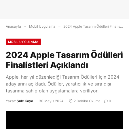
Anasayfa
»
Mobil Uygulama
»
2024 Apple Tasarım Ödülleri Finalistleri Açıklandı
MOBIL UYGULAMA
2024 Apple Tasarım Ödülleri
Finalistleri Açıklandı
Apple, her yıl düzenlediği Tasarım Ödülleri için 2024
adaylarını açıkladı. Ödüller, yaratıcılık ve sıra dışı
tasarıma sahip olan uygulamalara veriliyor.
Yazar:
Şule Kaya
30 Mayıs 2024
2 Dakika Okuma
0