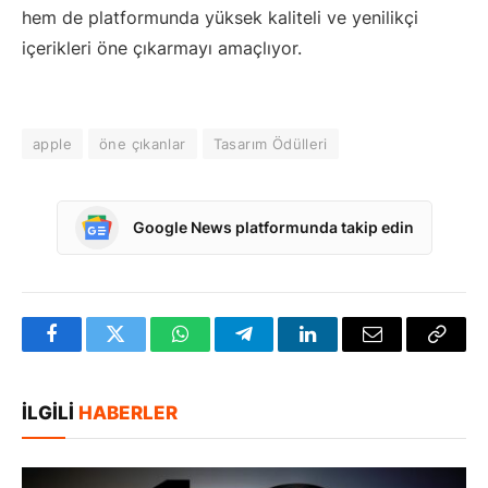
hem de platformunda yüksek kaliteli ve yenilikçi
içerikleri öne çıkarmayı amaçlıyor.
apple
öne çıkanlar
Tasarım Ödülleri
Google News platformunda takip edin
Facebook
Twitter
WhatsApp
Telegram
LinkedIn
E-
Bağlan
posta
Kopya
İLGILI
HABERLER