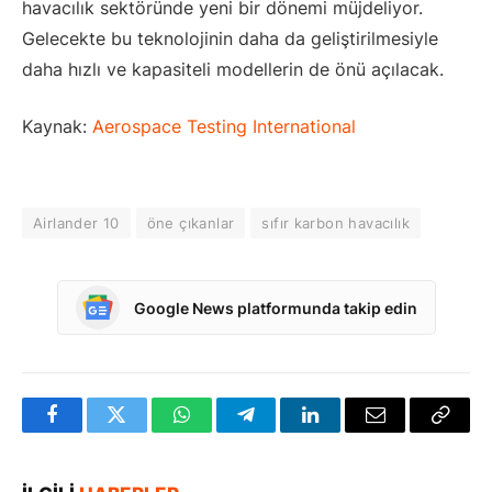
havacılık sektöründe yeni bir dönemi müjdeliyor.
Gelecekte bu teknolojinin daha da geliştirilmesiyle
daha hızlı ve kapasiteli modellerin de önü açılacak.
Kaynak:
Aerospace Testing International
Airlander 10
öne çıkanlar
sıfır karbon havacılık
Google News platformunda takip edin
Facebook
Twitter
WhatsApp
Telegram
LinkedIn
E-
Bağlan
posta
Kopya