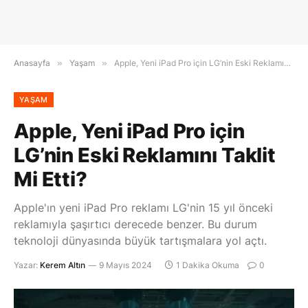
Anasayfa
»
Yaşam
»
Apple, Yeni iPad Pro için LG’nin Eski Reklamını Taklit Mi Etti?
YAŞAM
Apple, Yeni iPad Pro için
LG’nin Eski Reklamını Taklit
Mi Etti?
Apple'ın yeni iPad Pro reklamı LG'nin 15 yıl önceki
reklamıyla şaşırtıcı derecede benzer. Bu durum
teknoloji dünyasında büyük tartışmalara yol açtı.
Yazar:
Kerem Altın
9 Mayıs 2024
1 Dakika Okuma
0