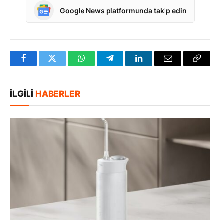
Google News platformunda takip edin
Facebook
Twitter
WhatsApp
Telegram
LinkedIn
E-
Bağlan
posta
Kopya
İLGILI
HABERLER