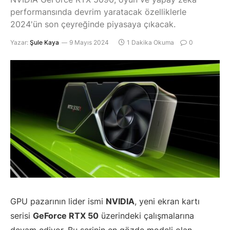
performansında devrim yaratacak özelliklerle
2024'ün son çeyreğinde piyasaya çıkacak.
Yazar:
Şule Kaya
9 Mayıs 2024
1 Dakika Okuma
0
GPU pazarının lider ismi
NVIDIA
, yeni ekran kartı
serisi
GeForce RTX 50
üzerindeki çalışmalarına