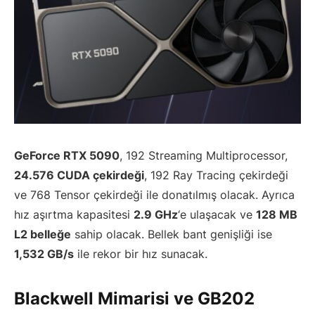
GeForce RTX 5090
, 192 Streaming Multiprocessor,
24.576 CUDA çekirdeği
, 192 Ray Tracing çekirdeği
ve 768 Tensor çekirdeği ile donatılmış olacak. Ayrıca
hız aşırtma kapasitesi
2.9 GHz
‘e ulaşacak ve
128 MB
L2 belleğe
sahip olacak. Bellek bant genişliği ise
1,532 GB/s
ile rekor bir hız sunacak.
Blackwell Mimarisi ve GB202