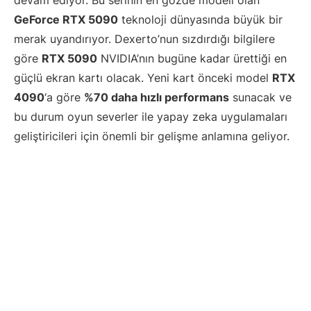
devam ediyor. Bu serinin en gözde modeli olan
GeForce RTX 5090
teknoloji dünyasında büyük bir
merak uyandırıyor. Dexerto’nun sızdırdığı bilgilere
göre
RTX 5090
NVIDIA’nın bugüne kadar ürettiği en
güçlü ekran kartı olacak. Yeni kart önceki model
RTX
4090
‘a göre
%70 daha hızlı performans
sunacak ve
bu durum oyun severler ile yapay zeka uygulamaları
geliştiricileri için önemli bir gelişme anlamına geliyor.