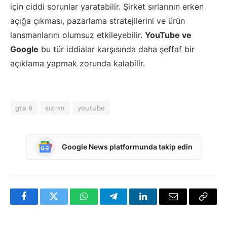
için ciddi sorunlar yaratabilir. Şirket sırlarının erken
açığa çıkması, pazarlama stratejilerini ve ürün
lansmanlarını olumsuz etkileyebilir.
YouTube ve
Google
bu tür iddialar karşısında daha şeffaf bir
açıklama yapmak zorunda kalabilir.
gta 6
sızıntı
youtube
Google News platformunda takip edin
Facebook
Twitter
WhatsApp
Telegram
LinkedIn
E-
Bağlan
posta
Kopya