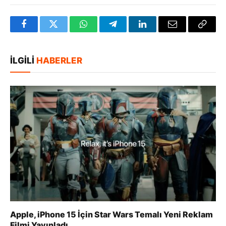
Facebook
Twitter
WhatsApp
Telegram
LinkedIn
E-
Bağlan
posta
Kopya
İLGILI
HABERLER
Apple, iPhone 15 İçin Star Wars Temalı Yeni Reklam
Filmi Yayınladı