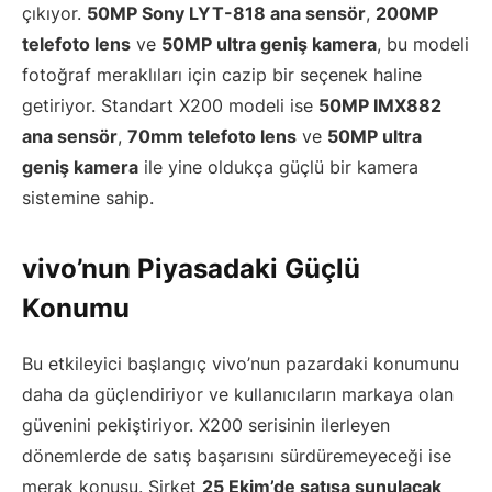
çıkıyor.
50MP Sony LYT-818 ana sensör
,
200MP
telefoto lens
ve
50MP ultra geniş kamera
, bu modeli
fotoğraf meraklıları için cazip bir seçenek haline
getiriyor. Standart X200 modeli ise
50MP IMX882
ana sensör
,
70mm telefoto lens
ve
50MP ultra
geniş kamera
ile yine oldukça güçlü bir kamera
sistemine sahip.
vivo’nun Piyasadaki Güçlü
Konumu
Bu etkileyici başlangıç vivo’nun pazardaki konumunu
daha da güçlendiriyor ve kullanıcıların markaya olan
güvenini pekiştiriyor. X200 serisinin ilerleyen
dönemlerde de satış başarısını sürdüremeyeceği ise
merak konusu. Şirket
25 Ekim’de satışa sunulacak