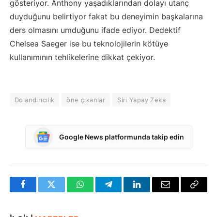
gösteriyor. Anthony yaşadıklarından dolayı utanç
duyduğunu belirtiyor fakat bu deneyimin başkalarına
ders olmasını umduğunu ifade ediyor. Dedektif
Chelsea Saeger ise bu teknolojilerin kötüye
kullanımının tehlikelerine dikkat çekiyor.
Dolandırıcılık
öne çıkanlar
Siri Yapay Zeka
Google News platformunda takip edin
Facebook
Twitter
WhatsApp
Telegram
LinkedIn
E-
Bağlan
posta
Kopya