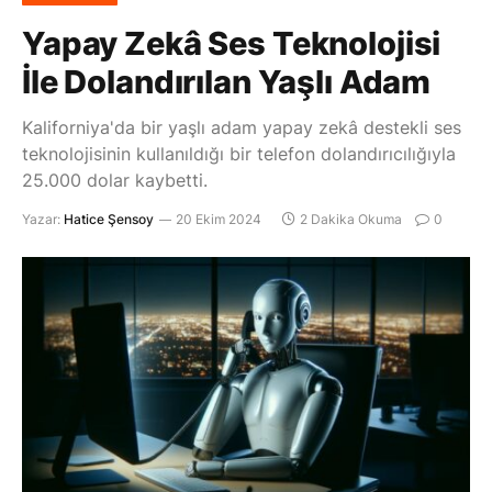
Yapay Zekâ Ses Teknolojisi
İle Dolandırılan Yaşlı Adam
Kaliforniya'da bir yaşlı adam yapay zekâ destekli ses
teknolojisinin kullanıldığı bir telefon dolandırıcılığıyla
25.000 dolar kaybetti.
Yazar:
Hatice Şensoy
20 Ekim 2024
2 Dakika Okuma
0