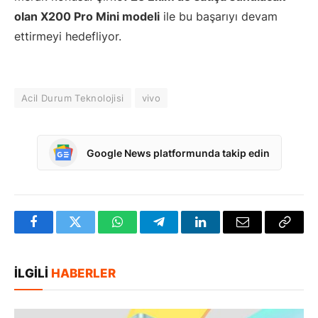
olan X200 Pro Mini modeli
ile bu başarıyı devam
ettirmeyi hedefliyor.
Acil Durum Teknolojisi
vivo
Google News platformunda takip edin
Facebook
Twitter
WhatsApp
Telegram
LinkedIn
E-
Bağlan
posta
Kopya
İLGILI
HABERLER