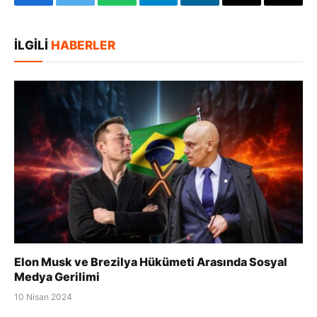
Facebook
Twitter
WhatsApp
Telegram
LinkedIn
E-
Bağlan
posta
Kopya
İLGILI
HABERLER
Elon Musk ve Brezilya Hükümeti Arasında Sosyal
Medya Gerilimi
10 Nisan 2024