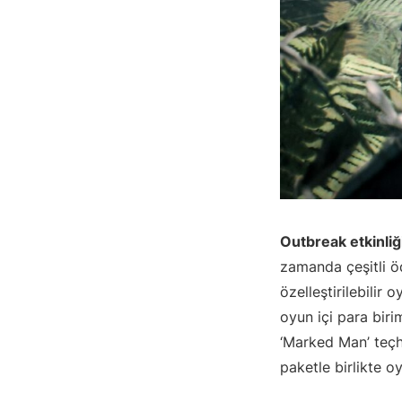
Outbreak etkinliğ
zamanda çeşitli öd
özelleştirilebilir
oyun içi para biri
‘Marked Man’ teçh
paketle birlikte o