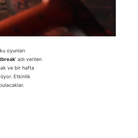
ku oyunları
tbreak
‘ adı verilen
k ve bir hafta
üyor. Etkinlik
bulacaklar.