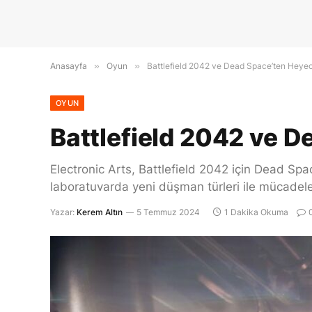
Anasayfa
»
Oyun
»
Battlefield 2042 ve Dead Space’ten Heyecan 
OYUN
Battlefield 2042 ve De
Electronic Arts, Battlefield 2042 için Dead Space
laboratuvarda yeni düşman türleri ile mücadele
Yazar:
Kerem Altın
5 Temmuz 2024
1 Dakika Okuma