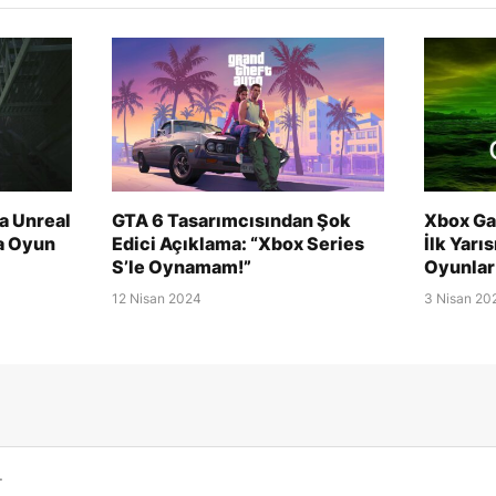
a Unreal
GTA 6 Tasarımcısından Şok
Xbox Ga
ya Oyun
Edici Açıklama: “Xbox Series
İlk Yarı
S’le Oynamam!”
Oyunlar
12 Nisan 2024
3 Nisan 20