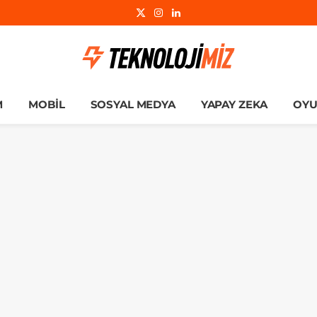
X
Instagram
LinkedIn
(Twitter)
M
MOBIL
SOSYAL MEDYA
YAPAY ZEKA
OY