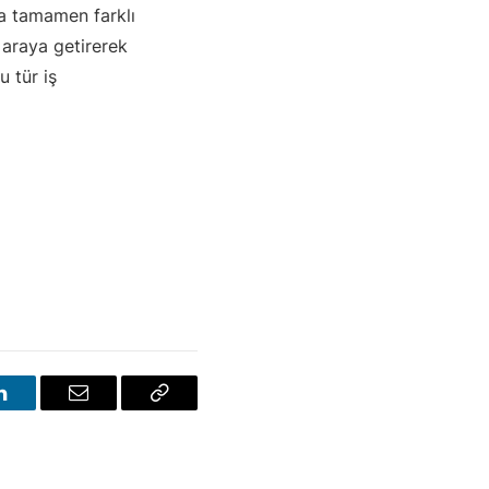
a tamamen farklı
r araya getirerek
 tür iş
LinkedIn
E-
Bağlantıyı
posta
Kopyala