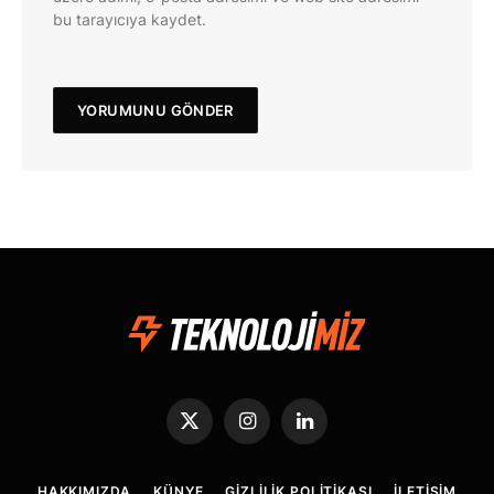
bu tarayıcıya kaydet.
X
Instagram
LinkedIn
(Twitter)
HAKKIMIZDA
KÜNYE
GIZLILIK POLITIKASI
İLETIŞIM