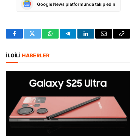
Google News platformunda takip edin
Facebook
Twitter
WhatsApp
Telegram
LinkedIn
E-
Bağlan
posta
Kopya
İLGILI
HABERLER