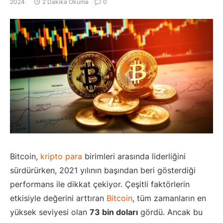
2024
2 Dakika Okuma
0
Bitcoin,
kripto para
birimleri arasında liderliğini
sürdürürken, 2021 yılının başından beri gösterdiği
performans ile dikkat çekiyor. Çeşitli faktörlerin
etkisiyle değerini arttıran
Bitcoin
, tüm zamanların en
yüksek seviyesi olan
73 bin doları
gördü. Ancak bu