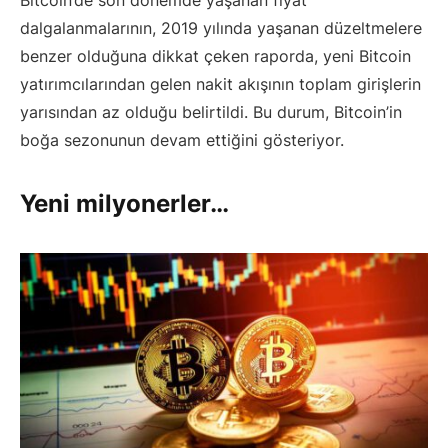
dalgalanmalarının, 2019 yılında yaşanan düzeltmelere
benzer olduğuna dikkat çeken raporda, yeni Bitcoin
yatırımcılarından gelen nakit akışının toplam girişlerin
yarısından az olduğu belirtildi. Bu durum, Bitcoin’in
boğa sezonunun devam ettiğini gösteriyor.
Yeni milyonerler…