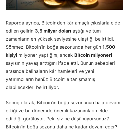
Raporda ayrıca, Bitcoin’den kâr amaçlı çıkışlarla elde
edilen gelirin
3,5 milyar doları
aştığı ve tüm
zamanların en yüksek seviyesine ulaştığı belirtildi.
Sönmez, Bitcoin’in boğa sezonunda her gün
1.500
kişiyi
milyoner yaptığını, ancak
Bitcoin milyoneri
sayısının yavaş arttığını ifade etti. Bunun sebepleri
arasında balinaların kâr hamleleri ve yeni
yatırımcıların henüz Bitcoin’le tanışmamış
olabilecekleri belirtiliyor.
Sonuç olarak, Bitcoin’in boğa sezonunun hala devam
ettiği ve bu dönemde önemli kazanımların elde
edildiği görülüyor. Peki siz ne düşünüyorsunuz?
Bitcoin’in boğa sezonu daha ne kadar devam eder?