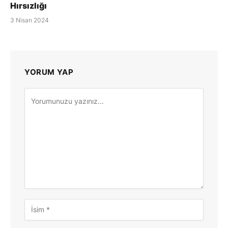
Hırsızlığı
3 Nisan 2024
YORUM YAP