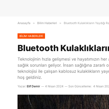
Anasayfa
»
Bilim Haberleri
»
Bluetooth Kulaklıkların Yaydığı 
BILIM HABERLERI
Bluetooth Kulaklıklar
Teknolojinin hızla gelişmesi ve hayatımızın her
sağlık sorunları geliyor. İnsan sağlığına zararlı
teknolojisi ile çalışan kablosuz kulaklıkların y
hoş geldiniz.
Yazar:
Elif Demir
4 Nisan 2024
Son Güncelleme:
4 Nisan 20