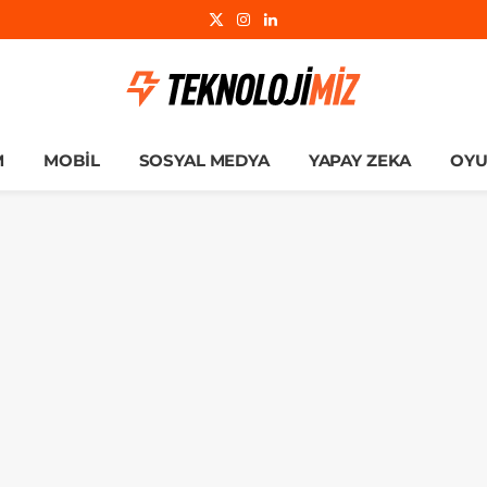
X
Instagram
LinkedIn
(Twitter)
M
MOBIL
SOSYAL MEDYA
YAPAY ZEKA
OY