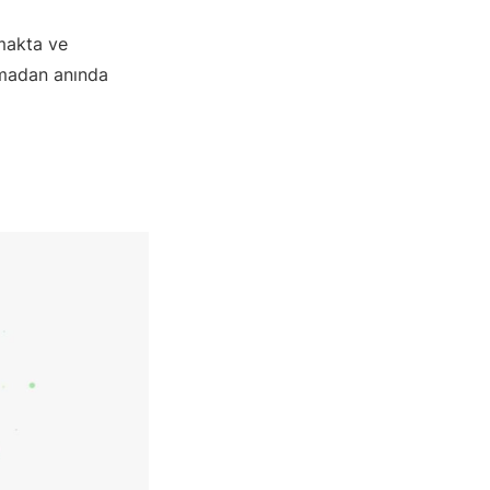
makta ve
anmadan anında