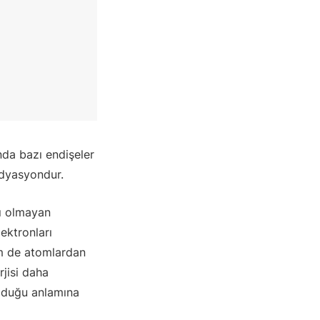
nda bazı endişeler
adyasyondur.
cı olmayan
ektronları
em de atomlardan
rjisi daha
duğu anlamına