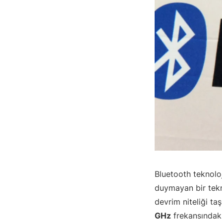
Bluetooth teknoloj
duymayan bir tekn
devrim niteliği taş
GHz
frekansındaki