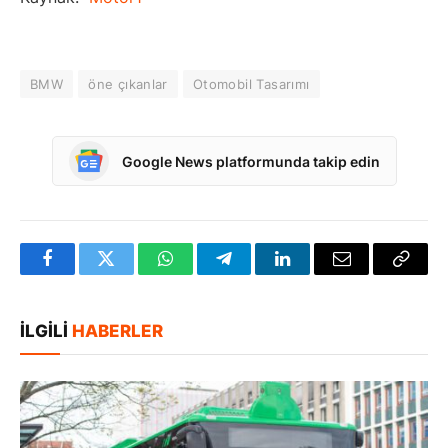
BMW
öne çıkanlar
Otomobil Tasarımı
Google News platformunda takip edin
Facebook
Twitter
WhatsApp
Telegram
LinkedIn
E-
Bağlan
posta
Kopya
İLGILI
HABERLER