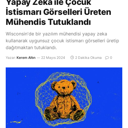
Yapay Zeka ile Çocuk
İstismarı Görselleri Üreten
Mühendis Tutuklandı
Wisconsin'de bir yazılım mühendisi yapay zeka
kullanarak uygunsuz çocuk istismarı görselleri üretip
dağıtmaktan tutuklandı.
Yazar:
Kerem Altın
22 Mayıs 2024
2 Dakika Okuma
0