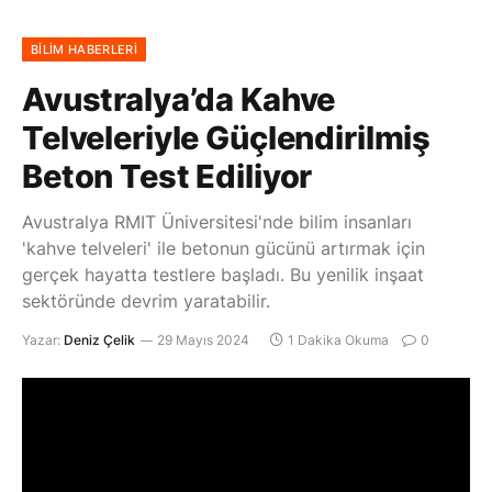
BILIM HABERLERI
Avustralya’da Kahve
Telveleriyle Güçlendirilmiş
Beton Test Ediliyor
Avustralya RMIT Üniversitesi'nde bilim insanları
'kahve telveleri' ile betonun gücünü artırmak için
gerçek hayatta testlere başladı. Bu yenilik inşaat
sektöründe devrim yaratabilir.
Yazar:
Deniz Çelik
29 Mayıs 2024
1 Dakika Okuma
0