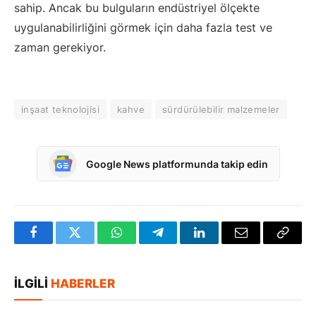
sahip. Ancak bu bulguların endüstriyel ölçekte
uygulanabilirliğini görmek için daha fazla test ve
zaman gerekiyor.
inşaat teknolojisi
kahve
sürdürülebilir malzemeler
Google News platformunda takip edin
Facebook
Twitter
WhatsApp
Telegram
LinkedIn
E-
Bağlan
posta
Kopya
İLGILI
HABERLER