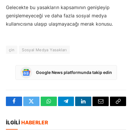
Gelecekte bu yasakların kapsamının genişleyip
genişlemeyeceği ve daha fazla sosyal medya
kullanıcısına ulaşıp ulaşmayacağı merak konusu.
çin
Sosyal Medya Yasakları
Google News platformunda takip edin
Facebook
Twitter
WhatsApp
Telegram
LinkedIn
E-
Bağlan
posta
Kopya
İLGILI
HABERLER