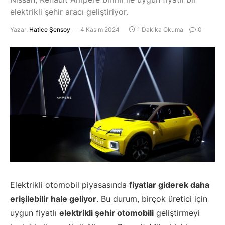
elektrikli şehir aracı geliştiriyor.
Yazar:
Hatice Şensoy
4 Kasım 2024
1 Dakika Okuma
0
Elektrikli otomobil piyasasında
fiyatlar giderek daha
erişilebilir hale geliyor
. Bu durum, birçok üretici için
uygun fiyatlı
elektrikli şehir otomobili
geliştirmeyi