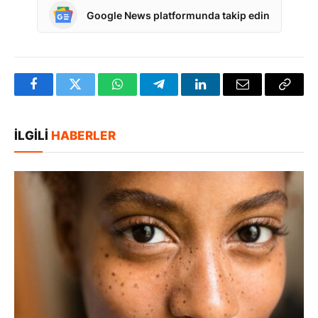
Google News platformunda takip edin
Facebook
Twitter
WhatsApp
Telegram
LinkedIn
E-
Bağlan
posta
Kopya
İLGILI
HABERLER