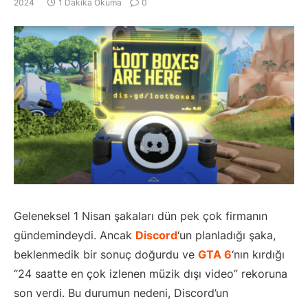
2024
1 Dakika Okuma
0
Geleneksel 1 Nisan şakaları dün pek çok firmanın
gündemindeydi. Ancak
Discord
‘un planladığı şaka,
beklenmedik bir sonuç doğurdu ve
GTA 6
‘nın kırdığı
“24 saatte en çok izlenen müzik dışı video” rekoruna
son verdi. Bu durumun nedeni, Discord’un