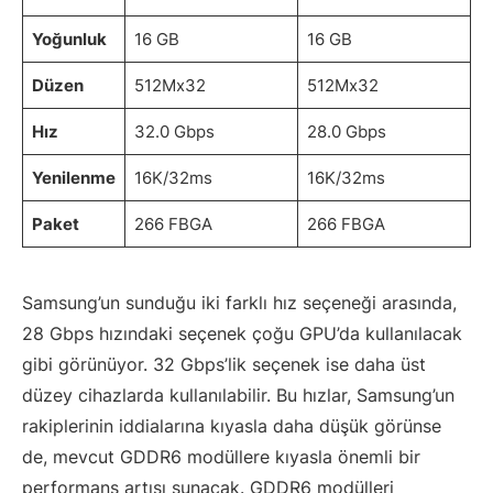
Yoğunluk
16 GB
16 GB
Düzen
512Mx32
512Mx32
Hız
32.0 Gbps
28.0 Gbps
Yenilenme
16K/32ms
16K/32ms
Paket
266 FBGA
266 FBGA
Samsung’un sunduğu iki farklı hız seçeneği arasında,
28 Gbps hızındaki seçenek çoğu GPU’da kullanılacak
gibi görünüyor. 32 Gbps’lik seçenek ise daha üst
düzey cihazlarda kullanılabilir. Bu hızlar, Samsung’un
rakiplerinin iddialarına kıyasla daha düşük görünse
de, mevcut GDDR6 modüllere kıyasla önemli bir
performans artışı sunacak. GDDR6 modülleri