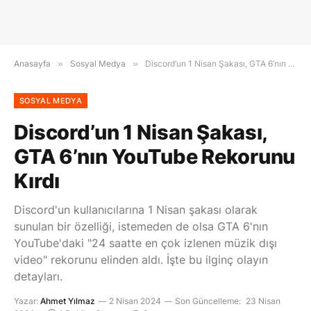
Anasayfa
»
Sosyal Medya
»
Discord’un 1 Nisan Şakası, GTA 6’nın YouTube Rekorunu Kırdı
SOSYAL MEDYA
Discord’un 1 Nisan Şakası,
GTA 6’nın YouTube Rekorunu
Kırdı
Discord'un kullanıcılarına 1 Nisan şakası olarak
sunulan bir özelliği, istemeden de olsa GTA 6'nın
YouTube'daki "24 saatte en çok izlenen müzik dışı
video" rekorunu elinden aldı. İşte bu ilginç olayın
detayları.
Yazar:
Ahmet Yılmaz
2 Nisan 2024
Son Güncelleme:
23 Nisan