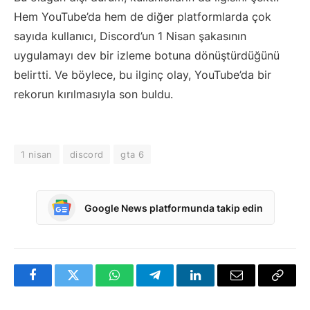
Hem YouTube’da hem de diğer platformlarda çok
sayıda kullanıcı, Discord’un 1 Nisan şakasının
uygulamayı dev bir izleme botuna dönüştürdüğünü
belirtti. Ve böylece, bu ilginç olay, YouTube’da bir
rekorun kırılmasıyla son buldu.
1 nisan
discord
gta 6
Google News platformunda takip edin
Facebook
Twitter
WhatsApp
Telegram
LinkedIn
E-
Bağlan
posta
Kopya