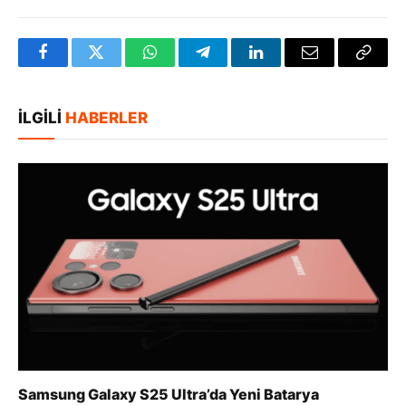
Facebook
Twitter
WhatsApp
Telegram
LinkedIn
E-
Bağlan
posta
Kopya
İLGILI
HABERLER
Samsung Galaxy S25 Ultra’da Yeni Batarya