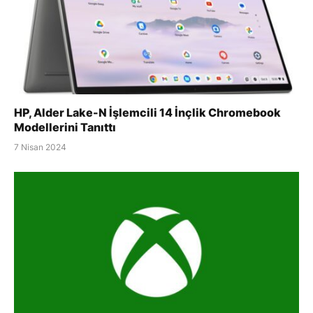
HP, Alder Lake-N İşlemcili 14 İnçlik Chromebook
Modellerini Tanıttı
7 Nisan 2024