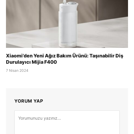
Xiaomi’den Yeni Ağız Bakım Ürünü: Taşınabilir Diş
Durulayıcı Mijia F400
7 Nisan 2024
YORUM YAP