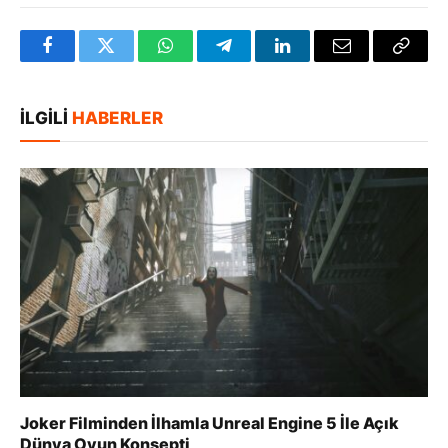
Facebook
Twitter
WhatsApp
Telegram
LinkedIn
E-
Bağlan
posta
Kopya
İLGILI
HABERLER
Joker Filminden İlhamla Unreal Engine 5 İle Açık
Dünya Oyun Konsepti