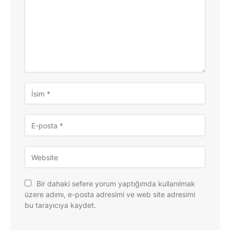
Bir dahaki sefere yorum yaptığımda kullanılmak
üzere adımı, e-posta adresimi ve web site adresimi
bu tarayıcıya kaydet.