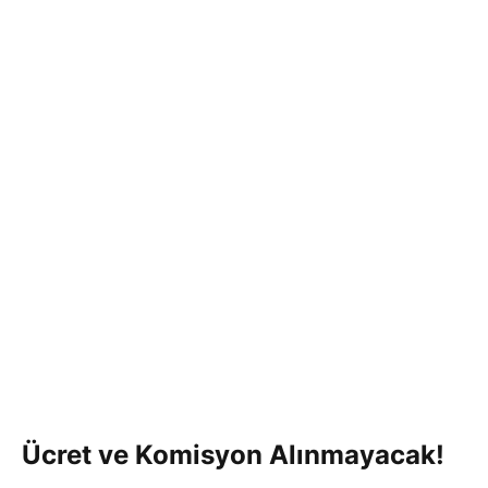
Ücret ve Komisyon Alınmayacak!