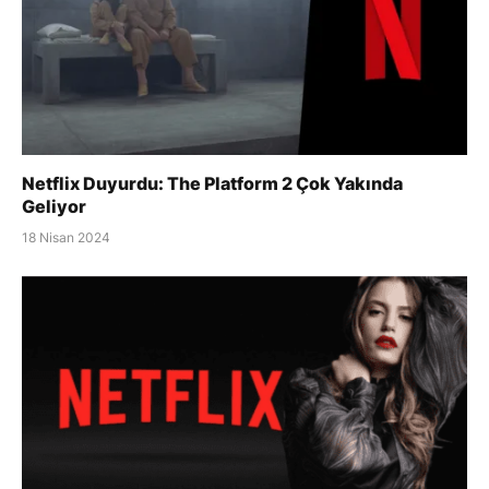
Netflix Duyurdu: The Platform 2 Çok Yakında
Geliyor
18 Nisan 2024