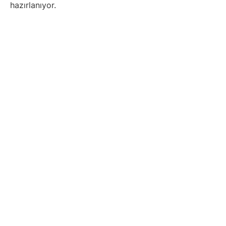
hazırlanıyor.