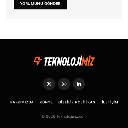
X
Instagram
LinkedIn
(Twitter)
HAKKIMIZDA
KÜNYE
GIZLILIK POLITIKASI
İLETIŞIM
© 2026 Teknolojimiz.com