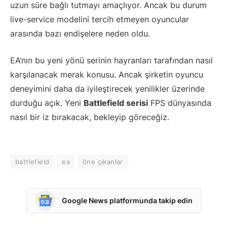
uzun süre bağlı tutmayı amaçlıyor. Ancak bu durum
live-service modelini tercih etmeyen oyuncular
arasında bazı endişelere neden oldu.
EA’nın bu yeni yönü serinin hayranları tarafından nasıl
karşılanacak merak konusu. Ancak şirketin oyuncu
deneyimini daha da iyileştirecek yenilikler üzerinde
durduğu açık. Yeni
Battlefield serisi
FPS dünyasında
nasıl bir iz bırakacak, bekleyip göreceğiz.
battlefield
ea
öne çıkanlar
Google News platformunda takip edin