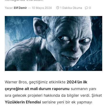
Yazar:
Elif Demir
10 Mayıs 2024
1 Dakika Okuma
0
Warner Bros, geçtiğimiz etkinlikte
2024’ün ilk
çeyreğine ait mali durum raporunu
sunmanın yanı
sıra gelecek projeleri hakkında da bilgiler verdi. Şirket
Yüzüklerin Efendisi
serisine yeni bir ek yapmayı