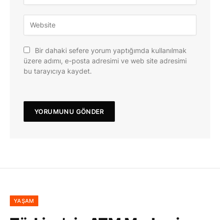
Bir dahaki sefere yorum yaptığımda kullanılmak
üzere adımı, e-posta adresimi ve web site adresimi
bu tarayıcıya kaydet.
YAŞAM