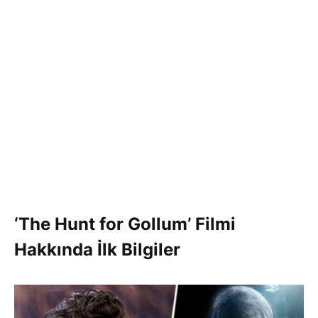
‘The Hunt for Gollum’ Filmi
Hakkında İlk Bilgiler