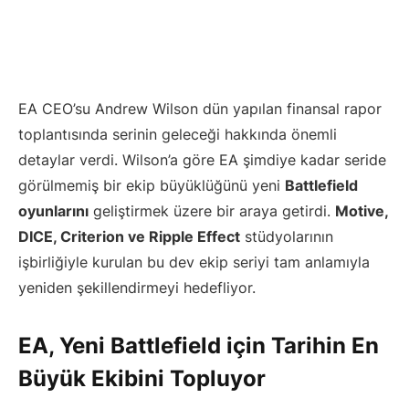
EA CEO’su Andrew Wilson dün yapılan finansal rapor
toplantısında serinin geleceği hakkında önemli
detaylar verdi. Wilson’a göre EA şimdiye kadar seride
görülmemiş bir ekip büyüklüğünü yeni
Battlefield
oyunlarını
geliştirmek üzere bir araya getirdi.
Motive,
DICE, Criterion ve Ripple Effect
stüdyolarının
işbirliğiyle kurulan bu dev ekip seriyi tam anlamıyla
yeniden şekillendirmeyi hedefliyor.
EA, Yeni Battlefield için Tarihin En
Büyük Ekibini Topluyor