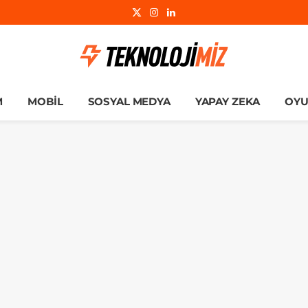
X
Instagram
LinkedIn
(Twitter)
M
MOBIL
SOSYAL MEDYA
YAPAY ZEKA
OY