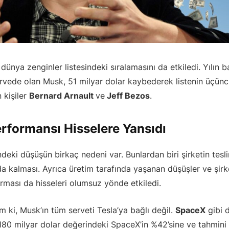
ünya zenginler listesindeki sıralamasını da etkiledi. Yılın 
irvede olan Musk, 51 milyar dolar kaybederek listenin üçüncü
 kişiler
Bernard Arnault
ve
Jeff Bezos
.
erformansı Hisselere Yansıdı
indeki düşüşün birkaç nedeni var. Bunlardan biri şirketin tesli
nda kalması. Ayrıca üretim tarafında yaşanan düşüşler ve şirke
rması da hisseleri olumsuz yönde etkiledi.
 ki, Musk’ın tüm serveti Tesla’ya bağlı değil.
SpaceX
gibi d
180 milyar dolar değerindeki SpaceX’in %42’sine ve tahmini 