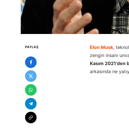
Elon Musk
, tekno
PAYLAŞ
zengin insanı unva
Kasım 2021’den bu
arkasında ne yatı