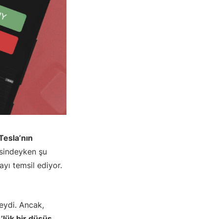
Tesla’nın
esindeyken şu
yı temsil ediyor.
eydi. Ancak,
lük bir düşüş