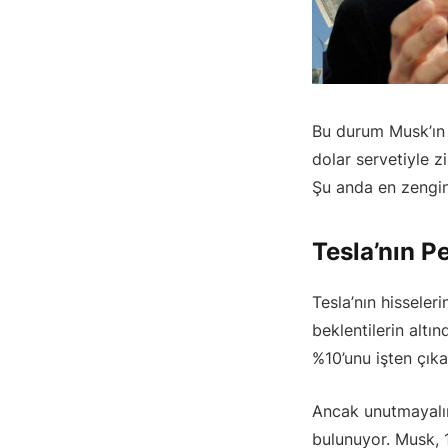
Bu durum Musk’ın d
dolar servetiyle z
Şu anda en zengin
Tesla’nın P
Tesla’nın hisseler
beklentilerin altı
%10’unu işten çıka
Ancak unutmayalım
bulunuyor. Musk, 