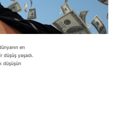
 dünyanın en
ir düşüş yaşadı.
ük düşüşün