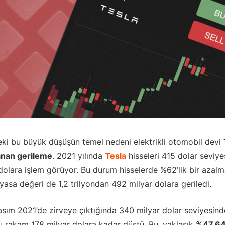
eki bu büyük düşüşün temel nedeni elektrikli otomobil devi
anan gerileme
. 2021 yılında
Tesla
hisseleri 415 dolar seviy
olara işlem görüyor. Bu durum hisselerde %62’lik bir azalma
iyasa değeri de 1,2 trilyondan 492 milyar dolara geriledi.
Kasım 2021’de zirveye çıktığında 340 milyar dolar seviyesind
bu rakam 178 milyar dolara kadar düştü. Bu, yaklaşık
%47,64’