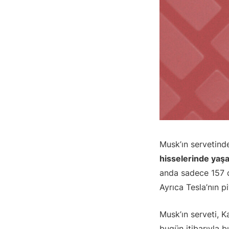
Musk’ın servetind
hisselerinde yaş
anda sadece 157 d
Ayrıca Tesla’nın p
Musk’ın serveti, 
bugün itibarıyla 