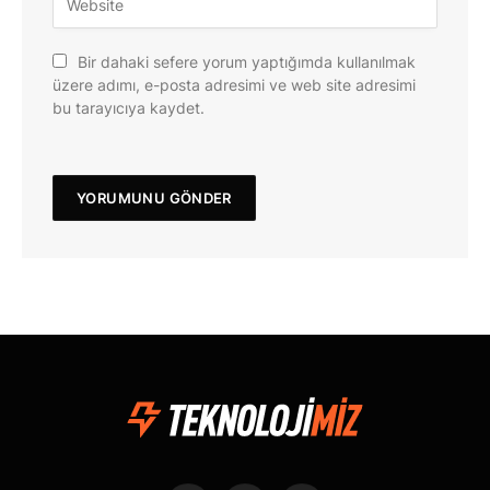
Bir dahaki sefere yorum yaptığımda kullanılmak
üzere adımı, e-posta adresimi ve web site adresimi
bu tarayıcıya kaydet.