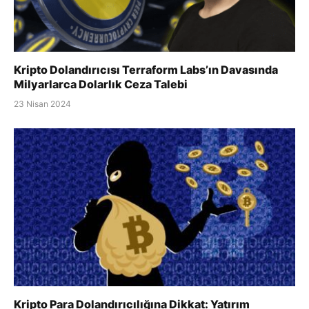
Kripto Dolandırıcısı Terraform Labs’ın Davasında
Milyarlarca Dolarlık Ceza Talebi
23 Nisan 2024
Kripto Para Dolandırıcılığına Dikkat: Yatırım