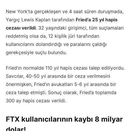
New York’ta gerçekleşen ve 4 saat süren duruşmada,
Yargıç Lewis Kaplan tarafından
Fried’a 25 yıl hapis
cezası verildi
. 32 yaşındaki girişimci, tüm suçlamaları
reddetmiş olsa da, 12 kişilik jüri tarafından
kullanıcılarını dolandırdığı ve paralarını çaldığı
gerekçesiyle suçlu bulundu.
Fried’ın normalde 110 yıl hapis cezası talep ediliyordu.
Savcılar, 40-50 yıl arasında bir ceza verilmesini
önermişken, Fried’ın avukatları 5-6 yıl arasında bir
ceza talep etmişti. Sonuç olarak, Fried’a toplamda
300 ay hapis cezası verildi.
FTX kullanıcılarının kaybı 8 milyar
dolar!