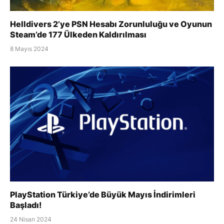
Helldivers 2’ye PSN Hesabı Zorunluluğu ve Oyunun
Steam’de 177 Ülkeden Kaldırılması
8 Mayıs 2024
PlayStation Türkiye’de Büyük Mayıs İndirimleri
Başladı!
24 Nisan 2024