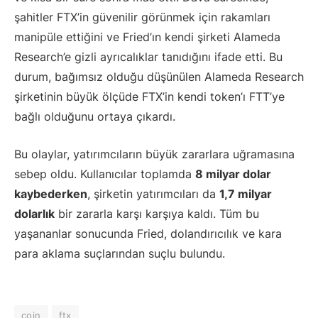
şahitler FTX’in güvenilir görünmek için rakamları
manipüle ettiğini ve Fried’ın kendi şirketi Alameda
Research’e gizli ayrıcalıklar tanıdığını ifade etti. Bu
durum, bağımsız olduğu düşünülen Alameda Research
şirketinin büyük ölçüde FTX’in kendi token’ı FTT’ye
bağlı olduğunu ortaya çıkardı.
Bu olaylar, yatırımcıların büyük zararlara uğramasına
sebep oldu. Kullanıcılar toplamda
8 milyar dolar
kaybederken
, şirketin yatırımcıları da
1,7 milyar
dolarlık
bir zararla karşı karşıya kaldı. Tüm bu
yaşananlar sonucunda Fried, dolandırıcılık ve kara
para aklama suçlarından suçlu bulundu.
coin
ftx