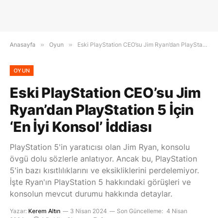
Anasayfa
»
Oyun
»
Eski PlayStation CEO’su Jim Ryan’dan PlayStation 5 İçin ‘En İyi Konsol’ İddiası
OYUN
Eski PlayStation CEO’su Jim
Ryan’dan PlayStation 5 İçin
‘En İyi Konsol’ İddiası
PlayStation 5'in yaratıcısı olan Jim Ryan, konsolu
övgü dolu sözlerle anlatıyor. Ancak bu, PlayStation
5'in bazı kısıtlılıklarını ve eksikliklerini perdelemiyor.
İşte Ryan'ın PlayStation 5 hakkındaki görüşleri ve
konsolun mevcut durumu hakkında detaylar.
Yazar:
Kerem Altın
3 Nisan 2024
Son Güncelleme:
4 Nisan