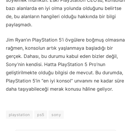
bazı alanlarda en iyi olma yolunda olduğunu belirtse
de, bu alanların hangileri olduğu hakkında bir bilgi
paylaşmadı.
Jim Ryan’ın PlayStation 5’i övgülere boğmuş olmasına
rağmen, konsolun artık yaşlanmaya başladığı bir
gerçek. Dahası, bu durumu kabul eden bizler değil,
Sony’nin kendisi. Hatta PlayStation 5 Pro’nun
geliştirilmekte olduğu bilgisi de mevcut. Bu durumda,
PlayStation 5’in “en iyi konsol” unvanını ne kadar süre
daha taşıyabileceği merak konusu hâline geliyor.
playstation
ps5
sony