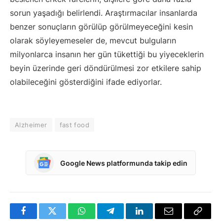
sorun yaşadığı belirlendi. Araştırmacılar insanlarda
benzer sonuçların görülüp görülmeyeceğini kesin
olarak söyleyemeseler de, mevcut bulguların
milyonlarca insanın her gün tükettiği bu yiyeceklerin
beyin üzerinde geri döndürülmesi zor etkilere sahip
olabileceğini gösterdiğini ifade ediyorlar.
Alzheimer
fast food
Google News platformunda takip edin
Facebook
Twitter
WhatsApp
Telegram
LinkedIn
E-
Bağlan