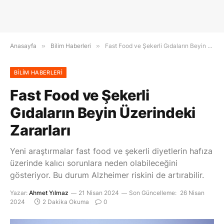
Anasayfa
»
Bilim Haberleri
»
Fast Food ve Şekerli Gıdaların Beyin Üzerindeki Zararları
BILIM HABERLERI
Fast Food ve Şekerli
Gıdaların Beyin Üzerindeki
Zararları
Yeni araştırmalar fast food ve şekerli diyetlerin hafıza
üzerinde kalıcı sorunlara neden olabileceğini
gösteriyor. Bu durum Alzheimer riskini de artırabilir.
Yazar:
Ahmet Yılmaz
21 Nisan 2024
Son Güncelleme:
26 Nisan
2024
2 Dakika Okuma
0