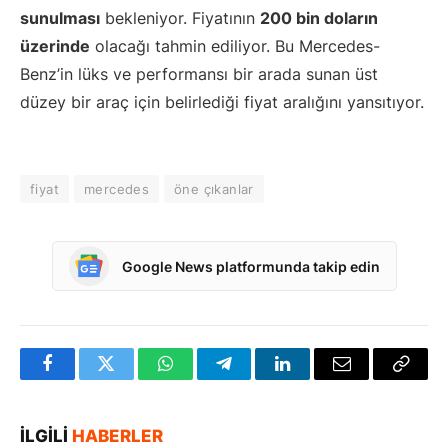
sunulması
bekleniyor. Fiyatının
200 bin doların
üzerinde
olacağı tahmin ediliyor. Bu Mercedes-
Benz’in lüks ve performansı bir arada sunan üst
düzey bir araç için belirlediği fiyat aralığını yansıtıyor.
fiyat
mercedes
öne çıkanlar
Google News platformunda takip edin
Facebook
Twitter
WhatsApp
Telegram
LinkedIn
E-
Bağlan
posta
Kopya
İLGILI
HABERLER