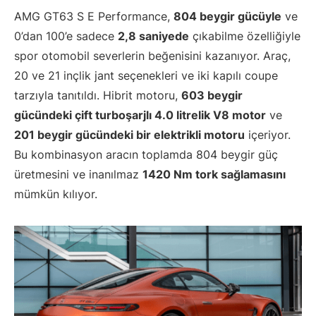
AMG GT63 S E Performance,
804 beygir gücüyle
ve
0’dan 100’e sadece
2,8 saniyede
çıkabilme özelliğiyle
spor otomobil severlerin beğenisini kazanıyor. Araç,
20 ve 21 inçlik jant seçenekleri ve iki kapılı coupe
tarzıyla tanıtıldı. Hibrit motoru,
603 beygir
gücündeki çift turboşarjlı 4.0 litrelik V8 motor
ve
201 beygir gücündeki bir elektrikli motoru
içeriyor.
Bu kombinasyon aracın toplamda 804 beygir güç
üretmesini ve inanılmaz
1420 Nm tork sağlamasını
mümkün kılıyor.