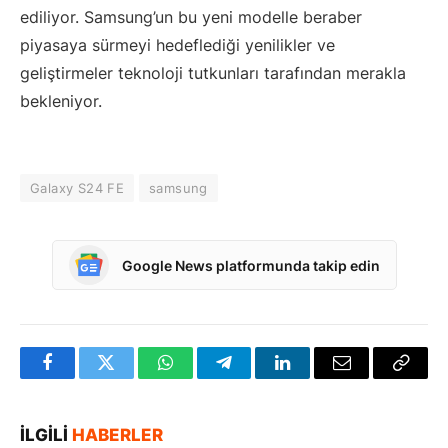
ediliyor. Samsung’un bu yeni modelle beraber
piyasaya sürmeyi hedeflediği yenilikler ve
geliştirmeler teknoloji tutkunları tarafından merakla
bekleniyor.
Galaxy S24 FE
samsung
Google News platformunda takip edin
Facebook
Twitter
WhatsApp
Telegram
LinkedIn
E-
Bağlan
posta
Kopya
İLGILI
HABERLER