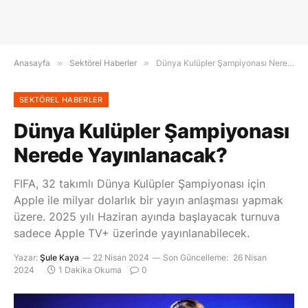
Anasayfa
»
Sektörel Haberler
»
Dünya Kulüpler Şampiyonası Nerede Yayınlanacak?
SEKTÖREL HABERLER
Dünya Kulüpler Şampiyonası
Nerede Yayınlanacak?
FIFA, 32 takımlı Dünya Kulüpler Şampiyonası için
Apple ile milyar dolarlık bir yayın anlaşması yapmak
üzere. 2025 yılı Haziran ayında başlayacak turnuva
sadece Apple TV+ üzerinde yayınlanabilecek.
Yazar:
Şule Kaya
22 Nisan 2024
Son Güncelleme:
26 Nisan
2024
1 Dakika Okuma
0