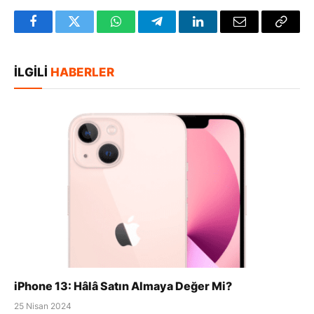
Facebook
Twitter
WhatsApp
Telegram
LinkedIn
E-
Bağlan
posta
Kopya
İLGILI
HABERLER
iPhone 13: Hâlâ Satın Almaya Değer Mi?
25 Nisan 2024