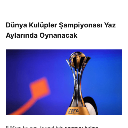
Dünya Kulüpler Şampiyonası
Yaz
Aylarında Oynanacak
FIFA’nın bu yeni format için
sponsor bulma