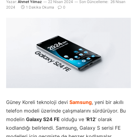
Yazar:
Ahmet Yılmaz
22 Nisan 2024
Son Güncelleme:
26 Nisan
2024
1 Dakika Okuma
0
Güney Koreli teknoloji devi
Samsung
, yeni bir akıllı
telefon modeli üzerinde çalışmalarını sürdürüyor. Bu
modelin
Galaxy S24 FE
olduğu ve ‘
R12
‘ olarak
kodlandığı belirlendi. Samsung, Galaxy S serisi FE
modelleri için geçmişte de benzer kodlamalar