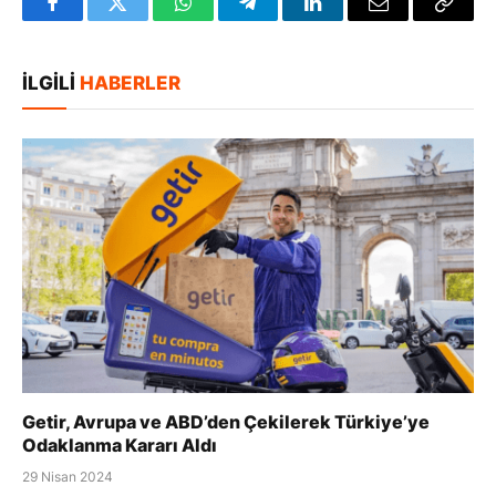
Facebook
Twitter
WhatsApp
Telegram
LinkedIn
E-
Bağlan
posta
Kopya
İLGILI
HABERLER
Getir, Avrupa ve ABD’den Çekilerek Türkiye’ye
Odaklanma Kararı Aldı
29 Nisan 2024