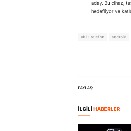
aday. Bu cihaz, tas
hedefliyor ve katl
akıllı telefon
android
PAYLAŞ:
İLGILI
HABERLER