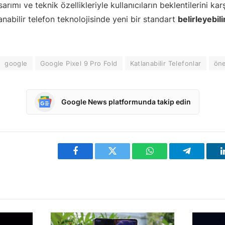
arımı ve teknik özellikleriyle kullanıcıların beklentilerini kar
anabilir telefon teknolojisinde yeni bir standart
belirleyebili
google
Google Pixel 9 Pro Fold
Katlanabilir Telefonlar
öne
Google News platformunda takip edin
Facebook
Twitter
WhatsApp
Telegram