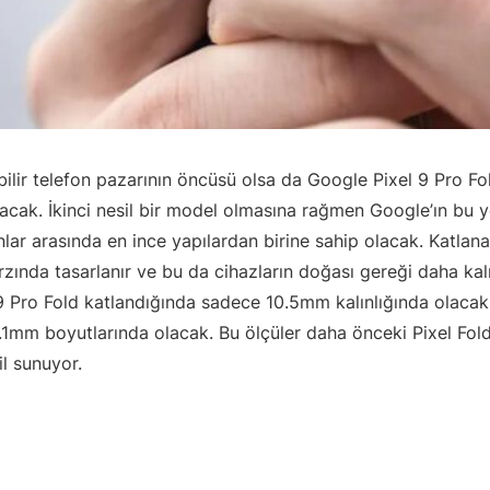
ilir telefon pazarının öncüsü olsa da Google Pixel 9 Pro Fo
acak. İkinci nesil bir model olmasına rağmen Google’ın bu y
onlar arasında en ince yapılardan birine sahip olacak. Katlanab
arzında tasarlanır ve bu da cihazların doğası gereği daha ka
 9 Pro Fold katlandığında sadece 10.5mm kalınlığında olacak 
.1mm boyutlarında olacak. Bu ölçüler daha önceki Pixel Fol
il sunuyor.