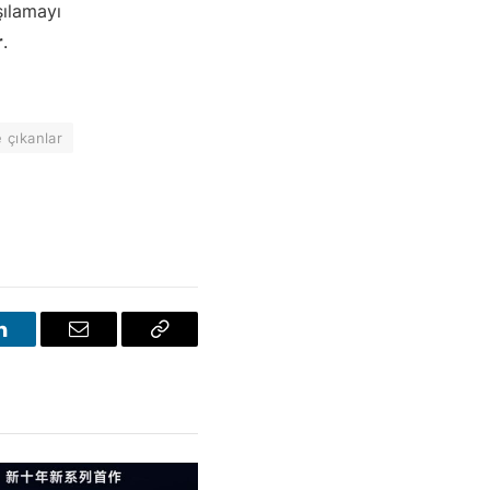
şılamayı
r
.
 çıkanlar
LinkedIn
E-
Bağlantıyı
posta
Kopyala