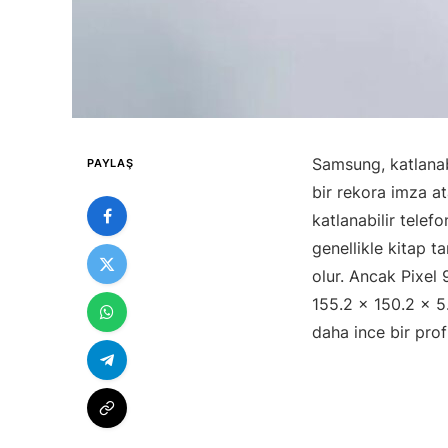
Samsung, katlanab
PAYLAŞ
bir rekora imza at
katlanabilir telef
genellikle kitap t
olur. Ancak Pixel
155.2 x 150.2 x 5
daha ince bir prof