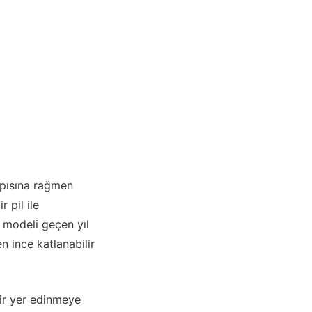
yapısına rağmen
 pil ile
i modeli geçen yıl
n ince katlanabilir
bir yer edinmeye