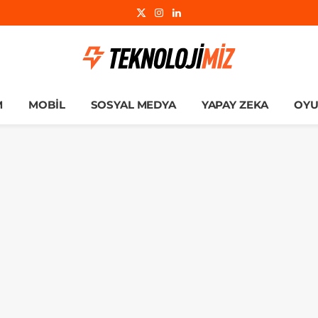
X
Instagram
LinkedIn
(Twitter)
M
MOBIL
SOSYAL MEDYA
YAPAY ZEKA
OY