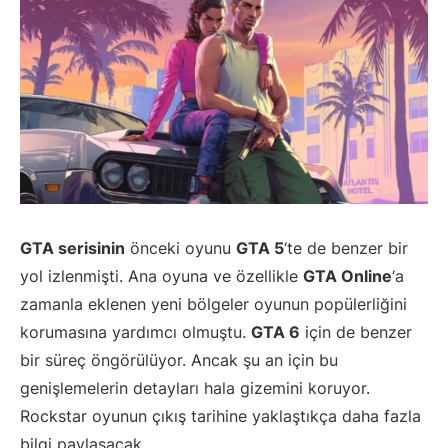
GTA serisinin
önceki oyunu
GTA 5
‘te de benzer bir
yol izlenmişti. Ana oyuna ve özellikle
GTA Online
‘a
zamanla eklenen yeni bölgeler oyunun popülerliğini
korumasına yardımcı olmuştu.
GTA 6
için de benzer
bir süreç öngörülüyor. Ancak şu an için bu
genişlemelerin detayları hala gizemini koruyor.
Rockstar oyunun çıkış tarihine yaklaştıkça daha fazla
bilgi paylaşacak.