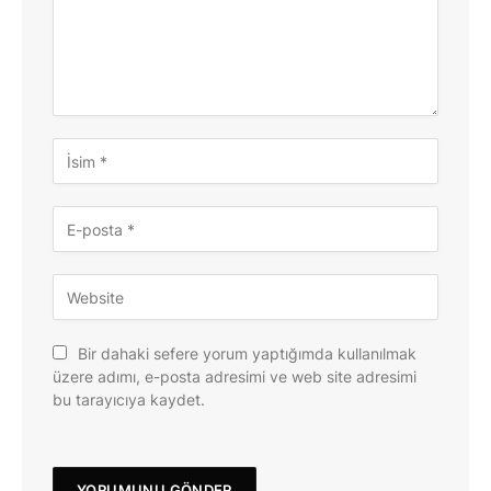
Bir dahaki sefere yorum yaptığımda kullanılmak
üzere adımı, e-posta adresimi ve web site adresimi
bu tarayıcıya kaydet.