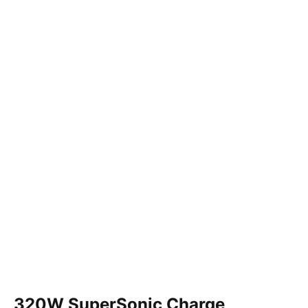
320W SuperSonic Charge