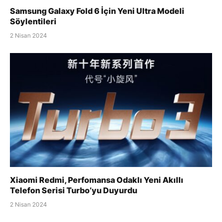
Samsung Galaxy Fold 6 İçin Yeni Ultra Modeli
Söylentileri
2 Nisan 2024
Xiaomi Redmi, Perfomansa Odaklı Yeni Akıllı
Telefon Serisi Turbo’yu Duyurdu
2 Nisan 2024