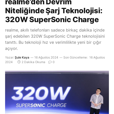
realme’den Devrim
Niteliğinde Şarj Teknolojisi:
320W SuperSonic Charge
realme, akıllı telefonları sadece birkaç dakika içinde
şarj edebilen 320W SuperSonic Charge teknolojisini
tanıttı. Bu teknoloji hız ve verimlilikte yeni bir çığır
açıyor.
Yazar:
Şule Kaya
16 Ağustos 2024
Son Güncelleme:
16 Ağustos
2024
2 Dakika Okuma
0