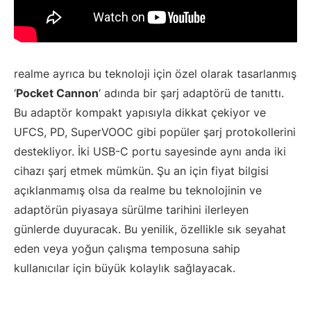
realme ayrıca bu teknoloji için özel olarak tasarlanmış
‘
Pocket Cannon
‘ adında bir şarj adaptörü de tanıttı.
Bu adaptör kompakt yapısıyla dikkat çekiyor ve
UFCS, PD, SuperVOOC gibi popüler şarj protokollerini
destekliyor. İki USB-C portu sayesinde aynı anda iki
cihazı şarj etmek mümkün. Şu an için fiyat bilgisi
açıklanmamış olsa da realme bu teknolojinin ve
adaptörün piyasaya sürülme tarihini ilerleyen
günlerde duyuracak. Bu yenilik, özellikle sık seyahat
eden veya yoğun çalışma temposuna sahip
kullanıcılar için büyük kolaylık sağlayacak.