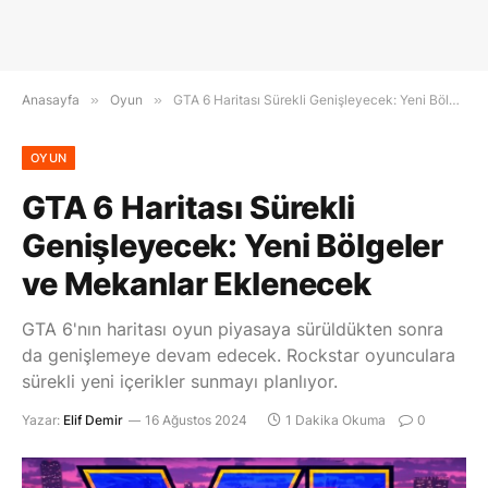
Anasayfa
»
Oyun
»
GTA 6 Haritası Sürekli Genişleyecek: Yeni Bölgeler ve Mekanlar Eklenecek
OYUN
GTA 6 Haritası Sürekli
Genişleyecek: Yeni Bölgeler
ve Mekanlar Eklenecek
GTA 6'nın haritası oyun piyasaya sürüldükten sonra
da genişlemeye devam edecek. Rockstar oyunculara
sürekli yeni içerikler sunmayı planlıyor.
Yazar:
Elif Demir
16 Ağustos 2024
1 Dakika Okuma
0