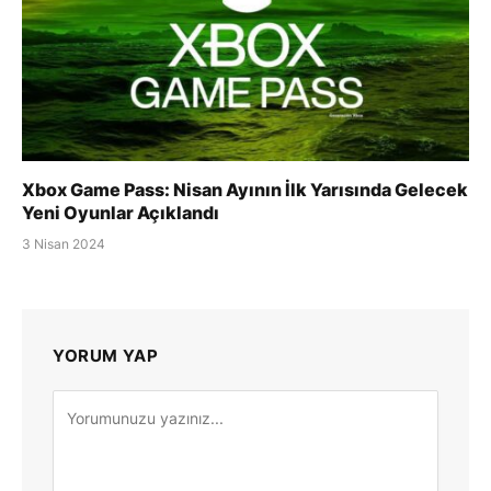
Xbox Game Pass: Nisan Ayının İlk Yarısında Gelecek
Yeni Oyunlar Açıklandı
3 Nisan 2024
YORUM YAP