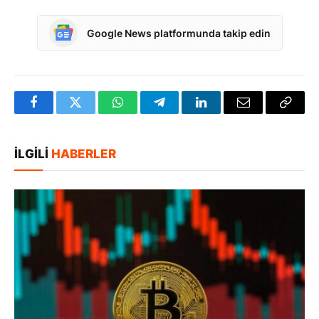
Google News platformunda takip edin
Facebook
Twitter
WhatsApp
Telegram
LinkedIn
E-
Bağlan
posta
Kopya
İLGILI
HABERLER