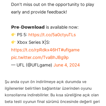
Don't miss out on the opportunity to play
early and provide feedback!
⠀
𝗣𝗿𝗲-𝗗𝗼𝘄𝗻𝗹𝗼𝗮𝗱 is available now:
PS 5:
https://t.co/5a0ctyuTLs
Xbox Series X|S:
https://t.co/rpRdkx46HT
#uflgame
pic.twitter.com/TvaBhJBg9p
— UFL (@UFLgame)
June 4, 2024
Şu anda oyun ön indirilmeye açık durumda ve
ilgilenenler belirtilen bağlantılar üzerinden oyunu
konsollarına indirebilirler. Bu kısa süreliğine açık olan
beta testi oyunun final sürümü öncesinde değerli geri