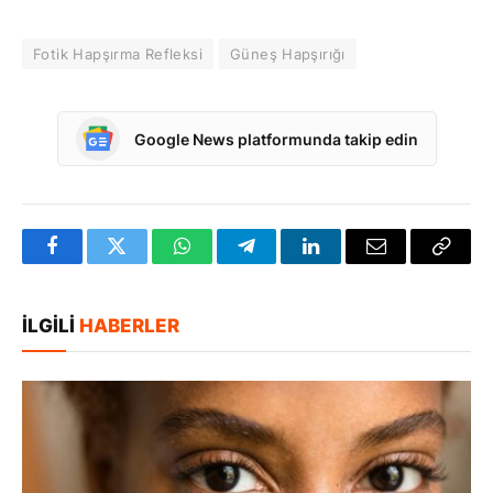
Fotik Hapşırma Refleksi
Güneş Hapşırığı
Google News platformunda takip edin
Facebook
Twitter
WhatsApp
Telegram
LinkedIn
E-
Bağlan
posta
Kopya
İLGILI
HABERLER