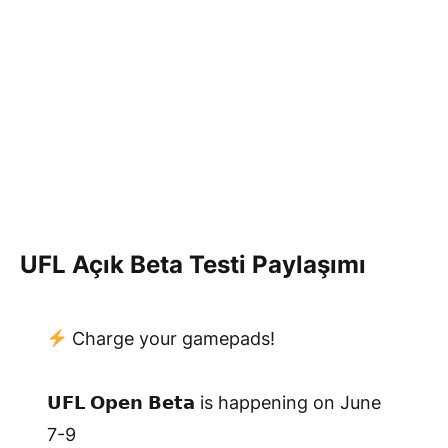
UFL Açık Beta Testi Paylaşımı
Charge your gamepads!
⠀
𝗨𝗙𝗟 𝗢𝗽𝗲𝗻 𝗕𝗲𝘁𝗮 is happening on June
7-9