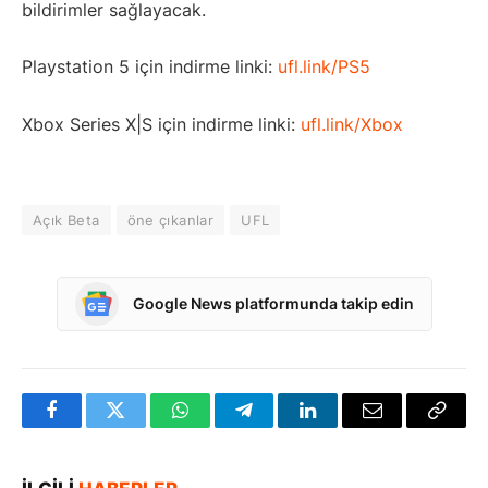
bildirimler sağlayacak.
Playstation 5 için indirme linki:
ufl.link/PS5
Xbox Series X|S için indirme linki:
ufl.link/Xbox
Açık Beta
öne çıkanlar
UFL
Google News platformunda takip edin
Facebook
Twitter
WhatsApp
Telegram
LinkedIn
E-
Bağlan
posta
Kopya