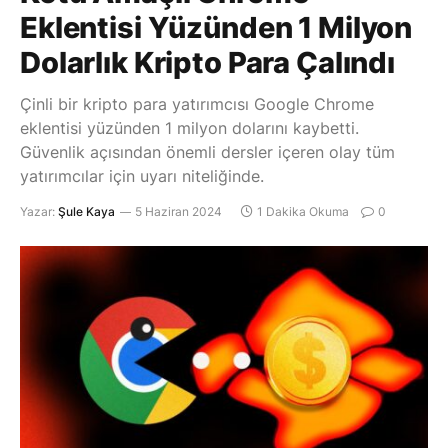
Eklentisi Yüzünden 1 Milyon
Dolarlık Kripto Para Çalındı
Çinli bir kripto para yatırımcısı Google Chrome
eklentisi yüzünden 1 milyon dolarını kaybetti.
Güvenlik açısından önemli dersler içeren olay tüm
yatırımcılar için uyarı niteliğinde.
Yazar:
Şule Kaya
5 Haziran 2024
1 Dakika Okuma
0