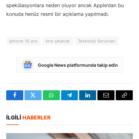
spekülasyonlara neden oluyor ancak Apple’dan bu
konuda henüz resmi bir açıklama yapılmadı.
iphone 16 pro
öne çıkanlar
Teknoloji Sorunları
Google News platformunda takip edin
Facebook
Twitter
WhatsApp
Telegram
LinkedIn
E-
Bağlan
posta
Kopya
İLGILI
HABERLER