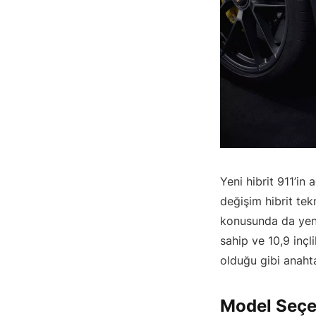
Yeni hibrit 911’in
değişim hibrit tek
konusunda da yenil
sahip ve 10,9 inçl
olduğu gibi anahta
Model Seçen