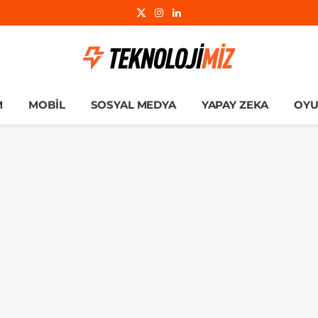
X
Instagram
LinkedIn
(Twitter)
M
MOBIL
SOSYAL MEDYA
YAPAY ZEKA
OY