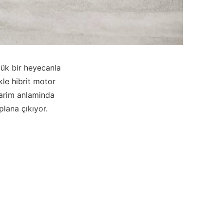
yük bir heyecanla
kle hibrit motor
asarim anlaminda
lana çıkıyor.