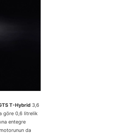
GTS T-Hybrid
3,6
 göre 0,6 litrelik
sına entegre
k motorunun da