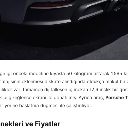
 ağırlığı önceki modeline kıyasla 50 kilogram artarak 1.595 
nolojisinin eklenmesi dikkate alındığında oldukça makul bir 
ikler var; tamamen dijitalleşen iç mekan 12,6 inçlik bir gö
ik bilgi-eğlence ekranı ile donatılmış. Ayrıca araç,
Porsche 
r yerine başlatma düğmesi ile çalıştırılıyor.
ekleri ve Fiyatlar