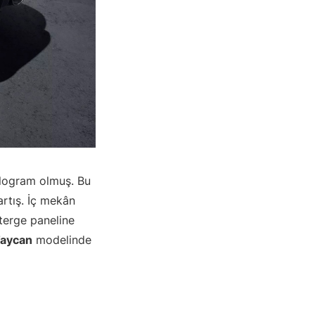
kilogram olmuş. Bu
artış. İç mekân
sterge paneline
Taycan
modelinde