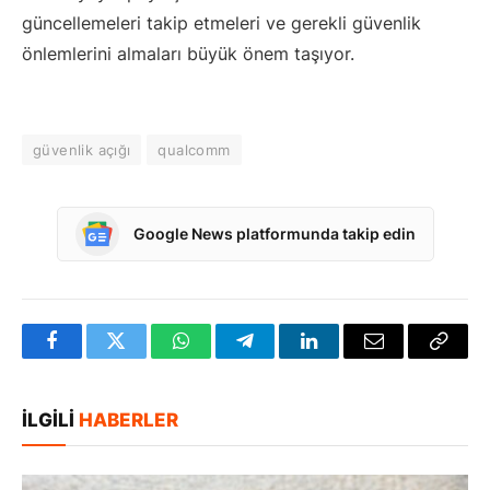
güncellemeleri takip etmeleri ve gerekli güvenlik
önlemlerini almaları büyük önem taşıyor.
güvenlik açığı
qualcomm
Google News platformunda takip edin
Facebook
Twitter
WhatsApp
Telegram
LinkedIn
E-
Bağlan
posta
Kopya
İLGILI
HABERLER