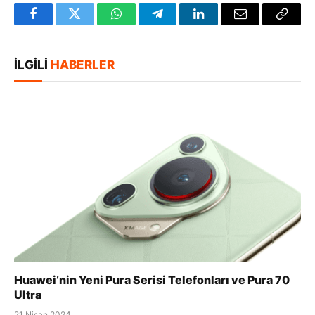
Facebook
Twitter
WhatsApp
Telegram
LinkedIn
E-
Bağlan
posta
Kopya
İLGILI
HABERLER
Huawei’nin Yeni Pura Serisi Telefonları ve Pura 70
Ultra
21 Nisan 2024