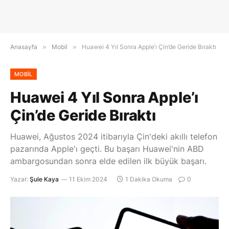
Anasayfa
»
Mobil
»
Huawei 4 Yıl Sonra Apple’ı Çin’de Geride Bıraktı
MOBIL
Huawei 4 Yıl Sonra Apple’ı
Çin’de Geride Bıraktı
Huawei, Ağustos 2024 itibarıyla Çin'deki akıllı telefon
pazarında Apple'ı geçti. Bu başarı Huawei'nin ABD
ambargosundan sonra elde edilen ilk büyük başarı.
Yazar:
Şule Kaya
11 Ekim 2024
1 Dakika Okuma
0