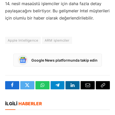
14. nesil masaüstü işlemciler için daha fazla detay
paylaşacağını belirtiyor. Bu gelişmeler Intel müşterileri
için olumlu bir haber olarak değerlendirilebilir.
Apple Intelligence
ARM işlemciler
Google News platformunda takip edin
Facebook
Twitter
WhatsApp
Telegram
LinkedIn
E-
Bağlan
posta
Kopya
İLGILI
HABERLER