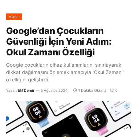
MOBIL
Google’dan Çocukların
Güvenliği İçin Yeni Adım:
Okul Zamanı Özelliği
Google çocukların cihaz kullanımlarını sınırlayarak
dikkat dağılmasını önlemek amacıyla 'Okul Zamanı'
özelliğini geliştirdi.
Yazar:
Elif Demir
5 Ağustos 2024
1 Dakika Okuma
0