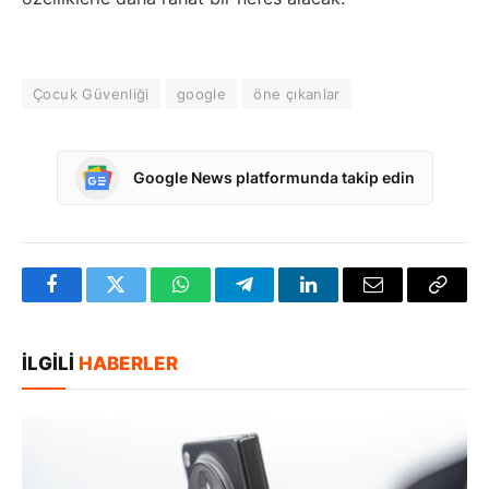
Çocuk Güvenliği
google
öne çıkanlar
Google News platformunda takip edin
Facebook
Twitter
WhatsApp
Telegram
LinkedIn
E-
Bağlan
posta
Kopya
İLGILI
HABERLER