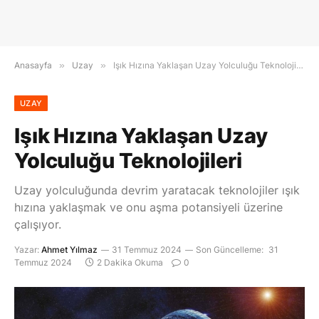
Anasayfa
»
Uzay
»
Işık Hızına Yaklaşan Uzay Yolculuğu Teknolojileri
UZAY
Işık Hızına Yaklaşan Uzay
Yolculuğu Teknolojileri
Uzay yolculuğunda devrim yaratacak teknolojiler ışık
hızına yaklaşmak ve onu aşma potansiyeli üzerine
çalışıyor.
Yazar:
Ahmet Yılmaz
31 Temmuz 2024
Son Güncelleme:
31
Temmuz 2024
2 Dakika Okuma
0