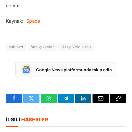
ediyor.
Kaynak:
Space
ışık hızı
öne çıkanlar
Uzay Yolculuğu
Google News platformunda takip edin
Facebook
Twitter
WhatsApp
Telegram
LinkedIn
E-
Bağlan
posta
Kopya
İLGILI
HABERLER