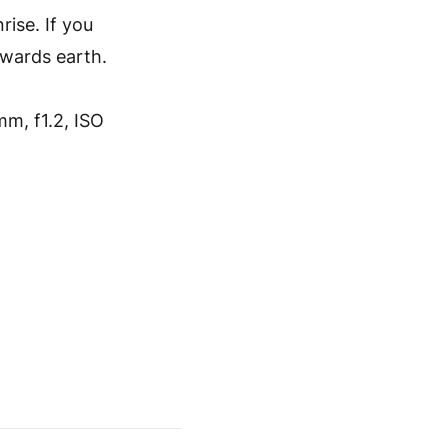
nrise. If you
owards earth.
mm, f1.2, ISO