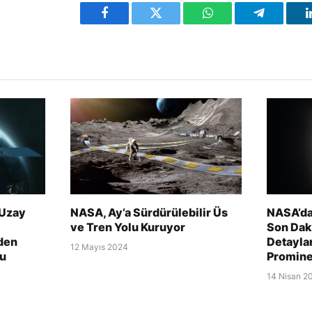
Facebook
Twitter
WhatsApp
Telegram
 Uzay
NASA, Ay’a Sürdürülebilir Üs
NASA’da
ve Tren Yolu Kuruyor
Son Daki
den
Detayla
12 Mayıs 2024
u
Promine
14 Nisan 2