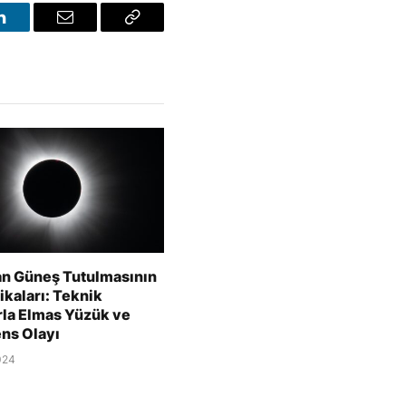
LinkedIn
E-
Bağlantıyı
posta
Kopyala
n Güneş Tutulmasının
kaları: Teknik
rla Elmas Yüzük ve
ns Olayı
024