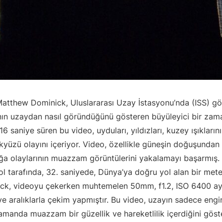
atthew Dominick, Uluslararası Uzay İstasyonu’nda (ISS) g
nın uzaydan nasıl göründüğünü gösteren büyüleyici bir zam
 16 saniye süren bu video, uyduları, yıldızları, kuzey ışıkları
yüzü olayını içeriyor. Video, özellikle güneşin doğuşunda
ğa olaylarının muazzam görüntülerini yakalamayı başarmış.
 sol tarafında, 32. saniyede, Dünya’ya doğru yol alan bir met
nick, videoyu çekerken muhtemelen 50mm, f1.2, ISO 6400 aya
iye aralıklarla çekim yapmıştır. Bu video, uzayın sadece engi
amanda muazzam bir güzellik ve hareketlilik içerdiğini göste