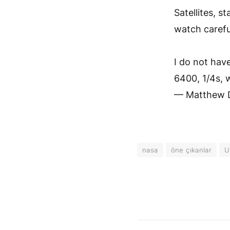
Satellites, st
watch carefu
I do not have
6400, 1/4s, w
— Matthew 
nasa
öne çıkanlar
U