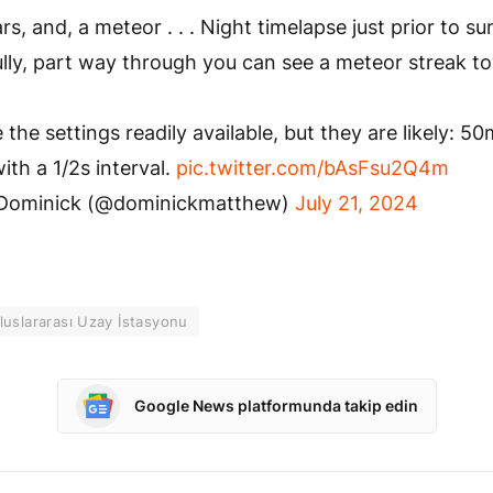
ars, and, a meteor . . . Night timelapse just prior to su
lly, part way through you can see a meteor streak t
 the settings readily available, but they are likely: 50
ith a 1/2s interval.
pic.twitter.com/bAsFsu2Q4m
Dominick (@dominickmatthew)
July 21, 2024
luslararası Uzay İstasyonu
Google News platformunda takip edin