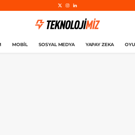
X
Instagram
LinkedIn
(Twitter)
M
MOBIL
SOSYAL MEDYA
YAPAY ZEKA
OY