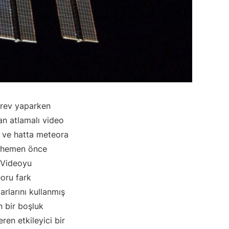
örev yaparken
an atlamalı video
nı ve hatta meteora
n hemen önce
 Videoyu
eoru fark
rlarını kullanmış
n bir boşluk
ren etkileyici bir