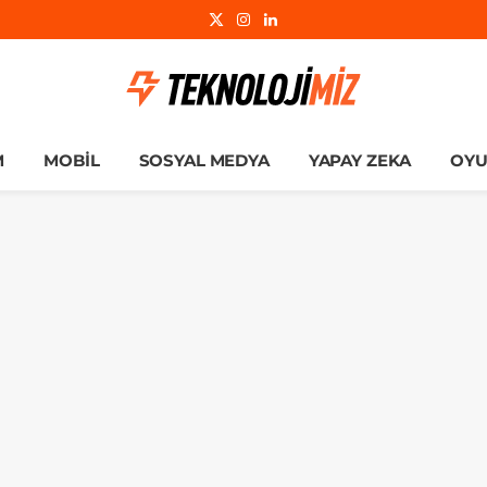
X
Instagram
LinkedIn
(Twitter)
M
MOBIL
SOSYAL MEDYA
YAPAY ZEKA
OY