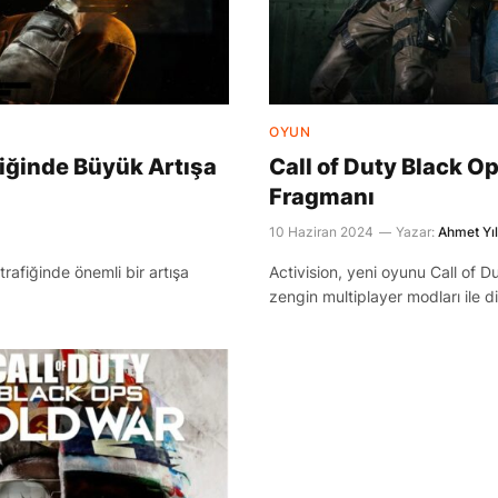
OYUN
afiğinde Büyük Artışa
Call of Duty Black Op
Fragmanı
10 Haziran 2024
Yazar:
Ahmet Yı
trafiğinde önemli bir artışa
Activision, yeni oyunu Call of D
zengin multiplayer modları ile d