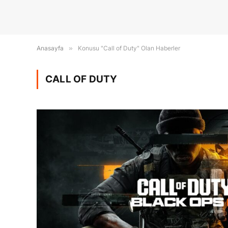
Anasayfa
»
Konusu "Call of Duty" Olan Haberler
CALL OF DUTY