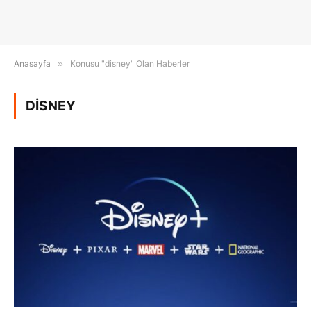
Anasayfa
»
Konusu "disney" Olan Haberler
DISNEY