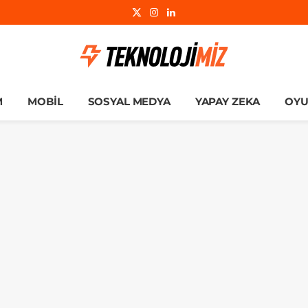
X
Instagram
LinkedIn
(Twitter)
M
MOBIL
SOSYAL MEDYA
YAPAY ZEKA
OY