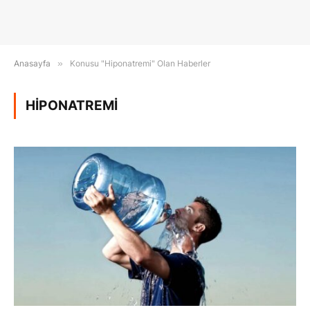
Anasayfa
»
Konusu "Hiponatremi" Olan Haberler
HIPONATREMI