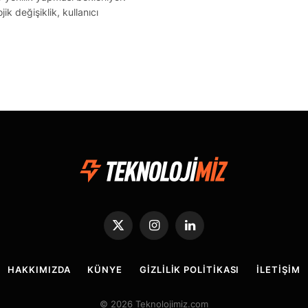
k değişiklik, kullanıcı
X
Instagram
LinkedIn
(Twitter)
HAKKIMIZDA
KÜNYE
GIZLILIK POLITIKASI
İLETIŞIM
© 2026 Teknolojimiz.com