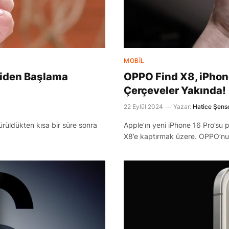
MOBIL
niden Başlama
OPPO Find X8, iPhon
Çerçeveler Yakında!
22 Eylül 2024
Yazar:
Hatice Şens
rüldükten kısa bir süre sonra
Apple’ın yeni iPhone 16 Pro’su 
X8’e kaptırmak üzere. OPPO’nun 