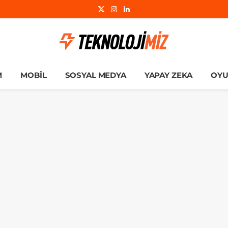
X
Instagram
LinkedIn
(Twitter)
M
MOBIL
SOSYAL MEDYA
YAPAY ZEKA
OY