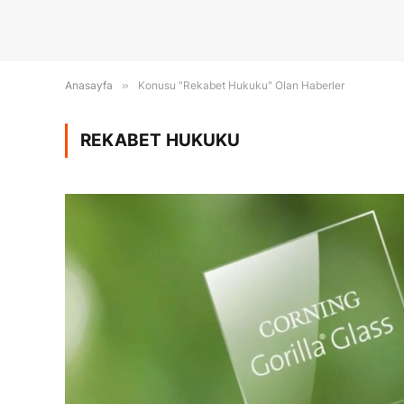
Anasayfa
»
Konusu "Rekabet Hukuku" Olan Haberler
REKABET HUKUKU