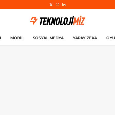
X
Instagram
LinkedIn
(Twitter)
M
MOBIL
SOSYAL MEDYA
YAPAY ZEKA
OY