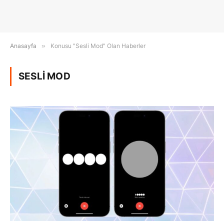
Anasayfa
»
Konusu "Sesli Mod" Olan Haberler
SESLI MOD