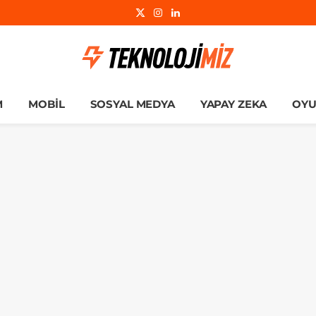
X
Instagram
LinkedIn
(Twitter)
M
MOBIL
SOSYAL MEDYA
YAPAY ZEKA
OY