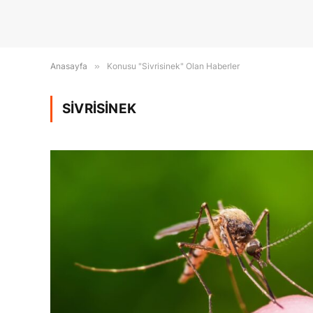
Anasayfa
»
Konusu "Sivrisinek" Olan Haberler
SIVRISINEK