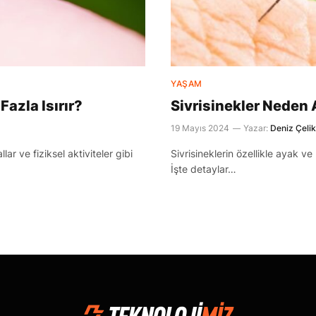
YAŞAM
Fazla Isırır?
Sivrisinekler Neden 
19 Mayıs 2024
Yazar:
Deniz Çelik
lar ve fiziksel aktiviteler gibi
Sivrisineklerin özellikle ayak ve
İşte detaylar…