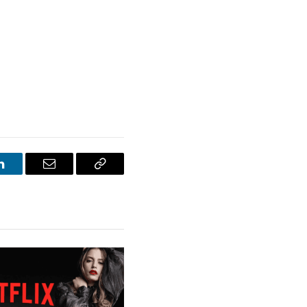
LinkedIn
E-
Bağlantıyı
posta
Kopyala