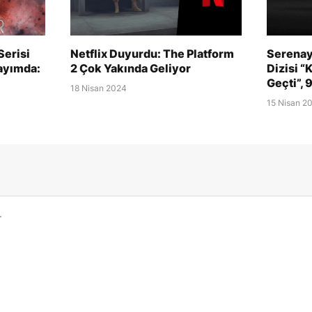
Serisi
Netflix Duyurdu: The Platform
Serenay
Sayımda:
2 Çok Yakında Geliyor
Dizisi “
Geçti”, 
18 Nisan 2024
15 Nisan 2