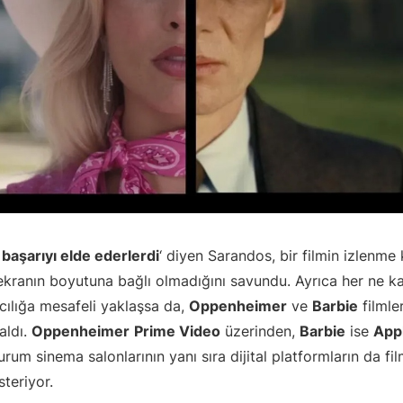
 başarıyı elde ederlerdi
‘ diyen Sarandos, bir filmin izlenme 
ekranın boyutuna bağlı olmadığını savundu. Ayrıca her ne k
ncılığa mesafeli yaklaşsa da,
Oppenheimer
ve
Barbie
filmler
aldı.
Oppenheimer
Prime Video
üzerinden,
Barbie
ise
App
urum sinema salonlarının yanı sıra dijital platformların da fil
teriyor.