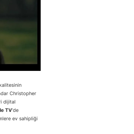
kalitesinin
adar Christopher
i dijital
le TV
‘de
mlere ev sahipliği