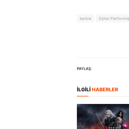
barbie
Dijital Platforml
PAYLAŞ:
İLGILI
HABERLER