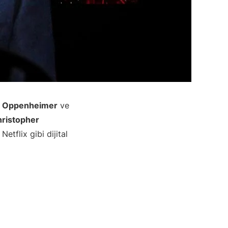
a
Oppenheimer
ve
ristopher
etflix gibi dijital