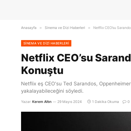
Anasayfa
»
Sinema ve Dizi Haberleri
»
Netflix CEO’su Sarando
SINEMA VE DIZI HABERLERI
Netflix CEO’su Sarand
Konuştu
Netflix eş CEO'su Ted Sarandos, Oppenheimer ve 
yakalayabileceğini söyledi.
Yazar:
Kerem Altın
29 Mayıs 2024
1 Dakika Okuma
0