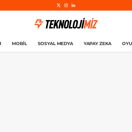
X
Instagram
LinkedIn
(Twitter)
M
MOBIL
SOSYAL MEDYA
YAPAY ZEKA
OY