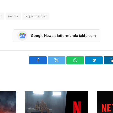
ar
netflix
oppenheimer
Google News platformunda takip edin
Facebook
Twitter
WhatsApp
Telegram