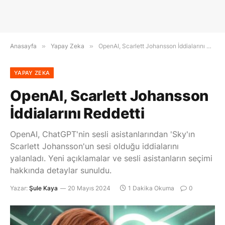
Anasayfa
»
Yapay Zeka
»
OpenAI, Scarlett Johansson İddialarını Reddetti
YAPAY ZEKA
OpenAI, Scarlett Johansson
İddialarını Reddetti
OpenAI, ChatGPT'nin sesli asistanlarından 'Sky'ın
Scarlett Johansson'un sesi olduğu iddialarını
yalanladı. Yeni açıklamalar ve sesli asistanların seçimi
hakkında detaylar sunuldu.
Yazar:
Şule Kaya
20 Mayıs 2024
1 Dakika Okuma
0