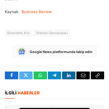
Kaynak:
Business Review
Ekonomik Kriz
Tüketici Davranışları
Google News platformunda takip edin
Facebook
Twitter
WhatsApp
Telegram
LinkedIn
E-
Bağlan
posta
Kopya
İLGILI
HABERLER