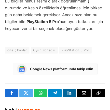
Bu bilgiler henüz resmi olarak doğrulanmamış
durumda ve kesin özelliklerin öğrenilmesi için birkaç
gün daha beklemek gerekiyor. Ancak sızdırılan bu
bilgiler bile
PlayStation 5 Pro
‘nun oyun tutkunları için
heyecan verici bir seçenek olacağını gösteriyor.
öne çıkanlar
Oyun Konsolu
PlayStation 5 Pro
Google News platformunda takip edin
Facebook
Twitter
WhatsApp
Telegram
LinkedIn
E-
Bağlan
posta
Kopya