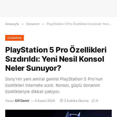
Anasayfa
»
Donanım
»
PlayStation 5 Pro Özellikleri Sızdırıldı: Yeni Nesil Konsol Neler Sunuyor?
DONANIM
PlayStation 5 Pro Özellikleri
Sızdırıldı: Yeni Nesil Konsol
Neler Sunuyor?
Sony'nin yeni amiral gemisi PlayStation 5 Pro'nun
özellikleri internete sızdı. Konsol, güçlü donanım
özellikleriyle dikkat çekiyor.
Yazar:
Elif Demir
4 Kasım 2024
2 Dakika Okuma
0