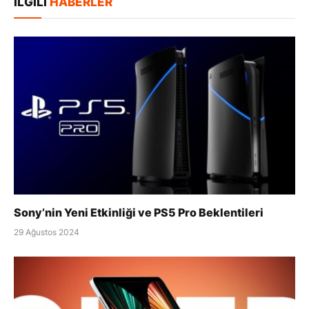
İLGILI
HABERLER
Sony’nin Yeni Etkinliği ve PS5 Pro Beklentileri
29 Ağustos 2024