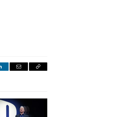
LinkedIn
E-
Bağlantıyı
posta
Kopyala