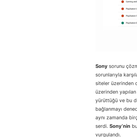
Sony
sorunu çözme
sorunlarıyla karşıla
siteler üzerinden
üzerinden yapılan 
yürüttüğü ve bu du
bağlanmayı denedik
aynı zamanda birç
serdi.
Sony’nin
bu
vurgulandı.