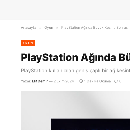
Anasayfa
»
Oyun
»
PlayStation Ağında Büyük Kesinti Sonrası
OYUN
PlayStation Ağında Bü
PlayStation kullanıcıları geniş çaplı bir ağ ke
Yazar:
Elif Demir
2 Ekim 2024
1 Dakika Okuma
0