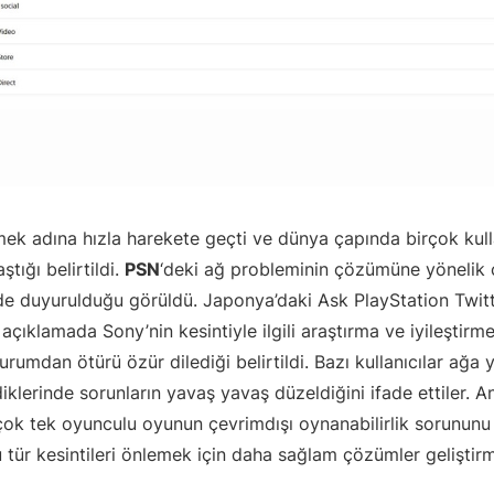
k adına hızla harekete geçti ve dünya çapında birçok kulla
ştığı belirtildi.
PSN
‘deki ağ probleminin çözümüne yönelik ç
 de duyurulduğu görüldü. Japonya’daki Ask PlayStation Twit
açıklamada Sony’nin kesintiyle ilgili araştırma ve iyileştirme
rumdan ötürü özür dilediği belirtildi. Bazı kullanıcılar ağa 
lerinde sorunların yavaş yavaş düzeldiğini ifade ettiler. A
ok tek oyunculu oyunun çevrimdışı oynanabilirlik sorununu
 tür kesintileri önlemek için daha sağlam çözümler geliştirm