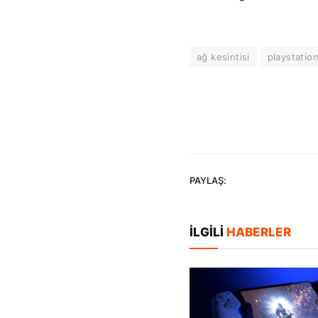
ağ kesintisi
playstatio
PAYLAŞ:
İLGILI
HABERLER