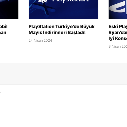
obil
PlayStation Türkiye’de Büyük
Eski Pl
man
Mayıs İndirimleri Başladı!
Ryan’dan
İyi Konso
24 Nisan 2024
3 Nisan 20