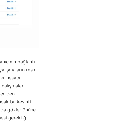
nıcının bağlantı
alışmaların resmi
ter hesabı
 çalışmaları
yeniden
ncak bu kesinti
 da gözler önüne
esi gerektiği