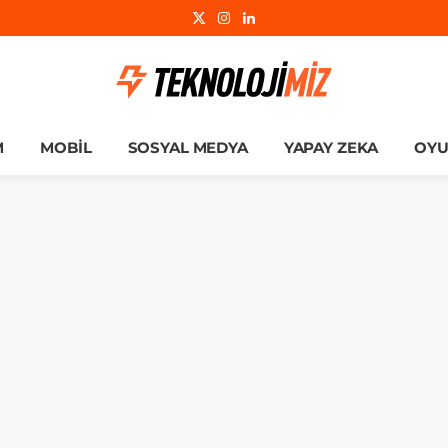
X
Instagram
LinkedIn
(Twitter)
M
MOBIL
SOSYAL MEDYA
YAPAY ZEKA
OY