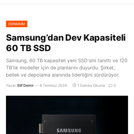
DONANIM
Samsung’dan Dev Kapasiteli
60 TB SSD
Samsung, 60 TB kapasiteli yeni SSD'sini tanıttı ve 120
TB'lık modeller için de planlarını duyurdu. Şirket,
bellek ve depolama alanında liderliğini sürdürüyor.
Yazar:
Elif Demir
8 Temmuz 2024
1 Dakika Okuma
0