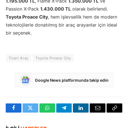
1.195.000 TL
, Flame X-Pack
1.350.000 TL
ve
Passion X-Pack
1.430.000 TL
olarak belirlendi.
Toyota Proace City
, hem işlevsellik hem de modern
teknolojilerle donatılmış bir araç arayanlar için ideal
bir seçenek.
Ticari Araç
Toyota Proace City
Google News platformunda takip edin
Facebook
Twitter
WhatsApp
Telegram
LinkedIn
E-
Bağlan
posta
Kopya