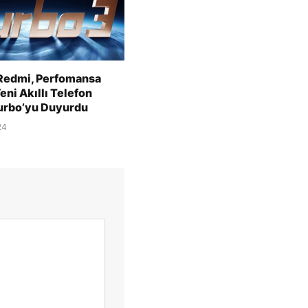
Redmi, Perfomansa
eni Akıllı Telefon
Turbo’yu Duyurdu
24