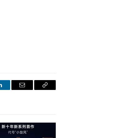
LinkedIn
E-
Bağlantıyı
posta
Kopyala