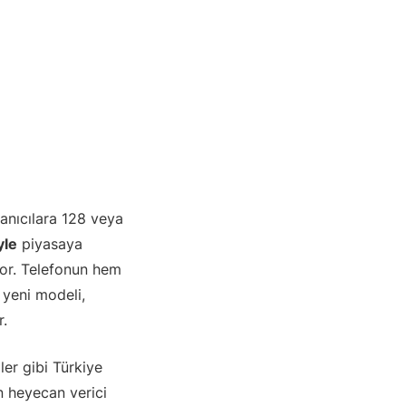
lanıcılara 128 veya
yle
piyasaya
yor. Telefonun hem
 yeni modeli,
r.
er gibi Türkiye
n heyecan verici