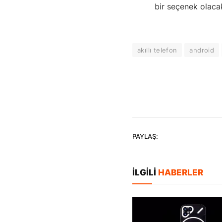
bir seçenek olaca
akıllı telefon
android
PAYLAŞ:
İLGILI
HABERLER