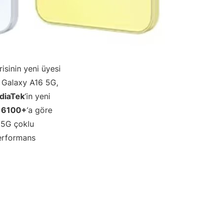
isinin yeni üyesi
e Galaxy A16 5G,
diaTek
‘in yeni
 6100+
‘a göre
 5G çoklu
performans