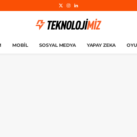
X
Instagram
LinkedIn
(Twitter)
M
MOBIL
SOSYAL MEDYA
YAPAY ZEKA
OY