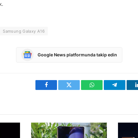
k.
Samsung Galaxy A16
Google News platformunda takip edin
Facebook
Twitter
WhatsApp
Telegram