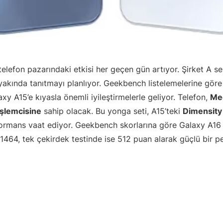
telefon pazarındaki etkisi her geçen gün artıyor. Şirket A ser
yakında tanıtmayı planlıyor. Geekbench listelemelerine gör
y A15’e kıyasla önemli iyileştirmelerle geliyor. Telefon,
Me
şlemcisine
sahip olacak. Bu yonga seti, A15’teki
Dimensity
ormans vaat ediyor. Geekbench skorlarına göre Galaxy A16
 1464, tek çekirdek testinde ise 512 puan alarak güçlü bir 