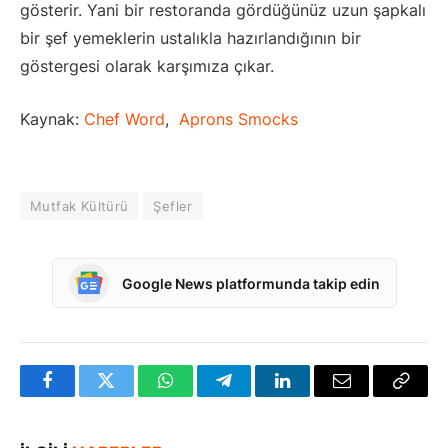
gösterir. Yani bir restoranda gördüğünüz uzun şapkalı
bir şef yemeklerin ustalıkla hazırlandığının bir
göstergesi olarak karşımıza çıkar.
Kaynak:
Chef Word
,
Aprons Smocks
Mutfak Kültürü
Şefler
Google News platformunda takip edin
Facebook
Twitter
WhatsApp
Telegram
LinkedIn
E-
Bağlan
posta
Kopya