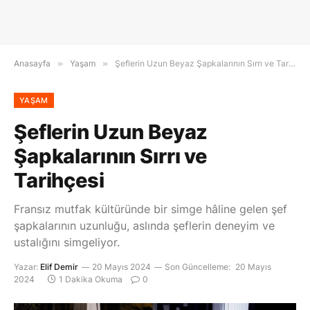
Anasayfa
»
Yaşam
»
Şeflerin Uzun Beyaz Şapkalarının Sırrı ve Tarihçesi
YAŞAM
Şeflerin Uzun Beyaz
Şapkalarının Sırrı ve
Tarihçesi
Fransız mutfak kültüründe bir simge hâline gelen şef
şapkalarının uzunluğu, aslında şeflerin deneyim ve
ustalığını simgeliyor.
Yazar:
Elif Demir
20 Mayıs 2024
Son Güncelleme:
20 Mayıs
2024
1 Dakika Okuma
0