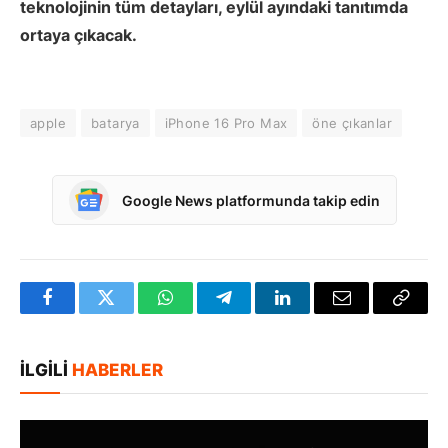
teknolojinin tüm detayları, eylül ayındaki tanıtımda
ortaya çıkacak.
apple
batarya
iPhone 16 Pro Max
öne çıkanlar
Google News platformunda takip edin
Facebook
Twitter
WhatsApp
Telegram
LinkedIn
E-
Bağlan
posta
Kopya
İLGILI
HABERLER