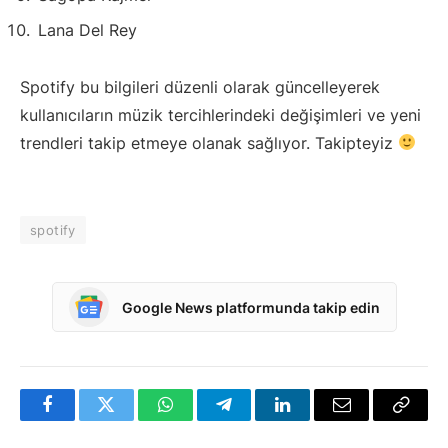
Lana Del Rey
Spotify bu bilgileri düzenli olarak güncelleyerek
kullanıcıların müzik tercihlerindeki değişimleri ve yeni
trendleri takip etmeye olanak sağlıyor. Takipteyiz
spotify
Google News platformunda takip edin
Facebook
Twitter
WhatsApp
Telegram
LinkedIn
E-
Bağlan