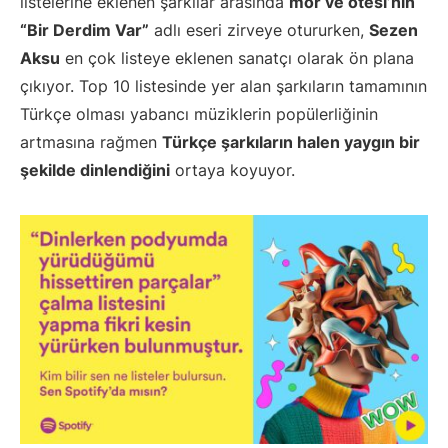
listelerine eklenen şarkılar arasında
mor ve ötesi’nin
“Bir Derdim Var”
adlı eseri zirveye otururken,
Sezen
Aksu
en çok listeye eklenen sanatçı olarak ön plana
çıkıyor. Top 10 listesinde yer alan şarkıların tamamının
Türkçe olması yabancı müziklerin popülerliğinin
artmasına rağmen
Türkçe şarkıların halen yaygın bir
şekilde dinlendiğini
ortaya koyuyor.