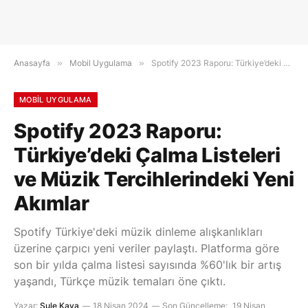
Anasayfa
»
Mobil Uygulama
»
Spotify 2023 Raporu: Türkiye’deki Çalma Listeleri ve Müzik Tercihlerindeki Yeni Akımlar
MOBIL UYGULAMA
Spotify 2023 Raporu:
Türkiye’deki Çalma Listeleri
ve Müzik Tercihlerindeki Yeni
Akımlar
Spotify Türkiye'deki müzik dinleme alışkanlıkları
üzerine çarpıcı yeni veriler paylaştı. Platforma göre
son bir yılda çalma listesi sayısında %60'lık bir artış
yaşandı, Türkçe müzik temaları öne çıktı.
Yazar:
Şule Kaya
18 Nisan 2024
Son Güncelleme:
19 Nisan