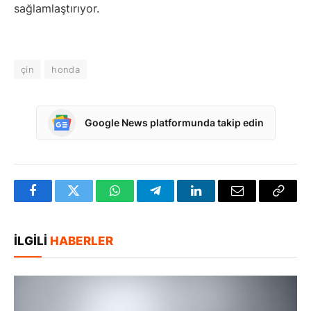
sağlamlaştırıyor.
çin
honda
Google News platformunda takip edin
Facebook
Twitter
WhatsApp
Telegram
LinkedIn
E-
Bağlan
posta
Kopya
İLGILI
HABERLER