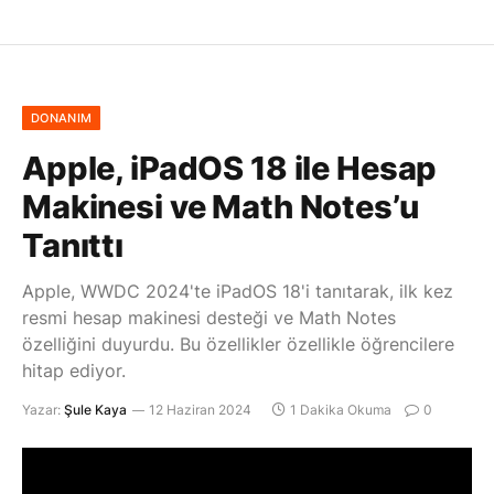
DONANIM
Apple, iPadOS 18 ile Hesap
Makinesi ve Math Notes’u
Tanıttı
Apple, WWDC 2024'te iPadOS 18'i tanıtarak, ilk kez
resmi hesap makinesi desteği ve Math Notes
özelliğini duyurdu. Bu özellikler özellikle öğrencilere
hitap ediyor.
Yazar:
Şule Kaya
12 Haziran 2024
1 Dakika Okuma
0