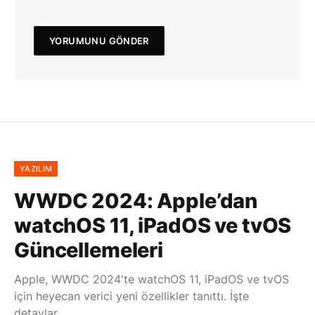
YAZILIM
WWDC 2024: Apple’dan
watchOS 11, iPadOS ve tvOS
Güncellemeleri
Apple, WWDC 2024'te watchOS 11, iPadOS ve tvOS
için heyecan verici yeni özellikler tanıttı. İşte
detaylar...