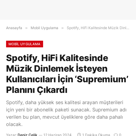
Anasayfa
»
Mobil Uygulama
»
Spotify, HiFi Kalitesinde Müzik Dinlemek İsteyen Kullanıcıları İçin ‘Supremium’ Planını Çıkardı
MOBIL UYGULAMA
Spotify, HiFi Kalitesinde
Müzik Dinlemek İsteyen
Kullanıcıları İçin ‘Supremium’
Planını Çıkardı
Spotify, daha yüksek ses kalitesi arayan müşterileri
için yeni bir abonelik paketi sunacak. Supremium adı
verilen bu plan, mevcut üyeliklere göre daha pahalı
olacak.
Yazar:
Deniz Çelik
12 Haziran 2024
1 Dakika Okuma
0