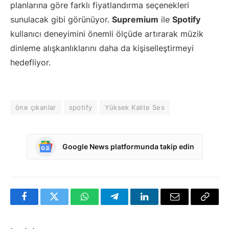
planlarına göre farklı fiyatlandırma seçenekleri
sunulacak gibi görünüyor.
Supremium
ile
Spotify
kullanıcı deneyimini önemli ölçüde artırarak müzik
dinleme alışkanlıklarını daha da kişiselleştirmeyi
hedefliyor.
öne çıkanlar
spotify
Yüksek Kalite Ses
Google News platformunda takip edin
Facebook
Twitter
WhatsApp
Telegram
LinkedIn
E-
Bağlan
posta
Kopya