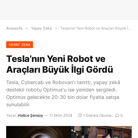
Anasayfa
»
Yapay Zeka
»
Tesla’nın Yeni Robot ve Araçları Büyük İlgi Gördü
YAPAY ZEKA
Tesla’nın Yeni Robot ve
Araçları Büyük İlgi Gördü
Tesla, Cybercab ve Robovan'ı tanıttı, yapay zekâ
destekli robotu Optimus'u ise yeniden sergiledi.
Optimus gelecekte 20-30 bin dolar fiyatla satışa
sunulabilir.
Yazar:
Hatice Şensoy
11 Ekim 2024
1 Dakika Okuma
0