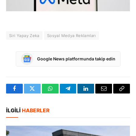
Siri Yapay Zeka
Sosyal Medya Reklamları
Google News platformunda takip edin
Facebook
Twitter
WhatsApp
Telegram
LinkedIn
E-
Bağlan
posta
Kopya
İLGILI
HABERLER