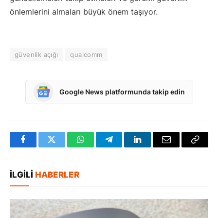
önlemlerini almaları büyük önem taşıyor.
güvenlik açığı
qualcomm
Google News platformunda takip edin
Facebook
Twitter
WhatsApp
Telegram
LinkedIn
E-
Bağlan
posta
Kopya
İLGILI
HABERLER