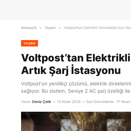
Anasayfa
»
Yaşam
»
Voltpost’tan Elektrikli Otomobiller İçin Ye
YAŞAM
Voltpost’tan Elektrikl
Artık Şarj İstasyonu
Voltpost'un yenilikçi çözümü, elektrik direklerin
sağlıyor. Bu sistem, Seviye 2 AC şarj özelliği 
Yazar:
Deniz Çelik
15 Nisan 2024
Son Güncelleme:
17 Nisan