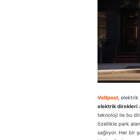
Voltpost
, elektri
elektrik direkleri
a
teknoloji ile bu di
özellikle park ala
sağlıyor. Her bir 