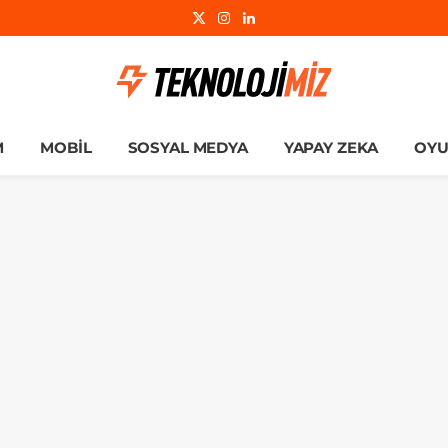
X
Instagram
LinkedIn
(Twitter)
M
MOBIL
SOSYAL MEDYA
YAPAY ZEKA
OY