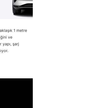
klaşık 1 metre
ğini ve
 yapı, şarj
ıyor.