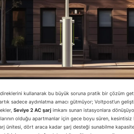
k direklerini kullanarak bu büyük soruna pratik bir çözüm geti
rtık sadece aydınlatma amacı gütmüyor; Voltpost’un geliştir
rekler,
Seviye 2 AC şarj
imkanı sunan istasyonlara dönüşüyor
nlarının olduğu apartmanlar için gece boyu süren, kesintisiz 
şarj ünitesi, dört araca kadar şarj desteği sunabilme kapasit