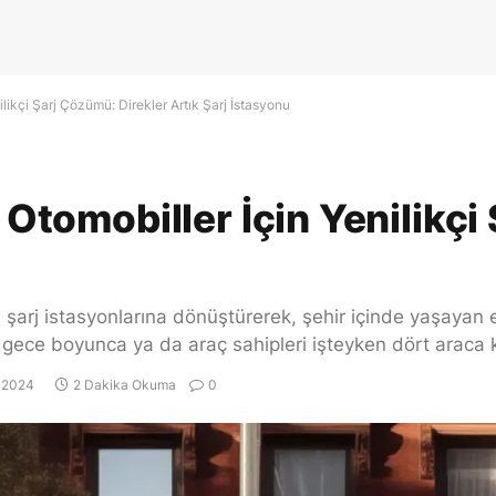
nilikçi Şarj Çözümü: Direkler Artık Şarj İstasyonu
i Otomobiller İçin Yenilikç
i şarj istasyonlarına dönüştürerek, şehir içinde yaşayan el
ile gece boyunca ya da araç sahipleri işteyken dört araca
 2024
2 Dakika Okuma
0