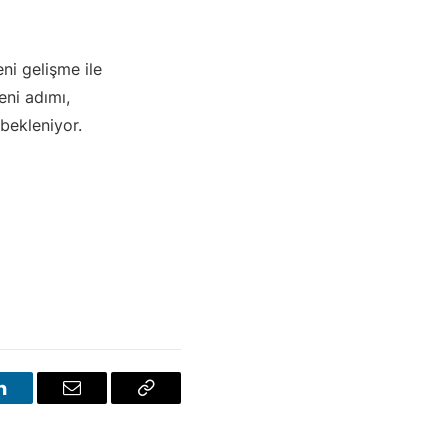
ni gelişme ile
eni adımı,
 bekleniyor.
LinkedIn
E-
Bağlantıyı
posta
Kopyala