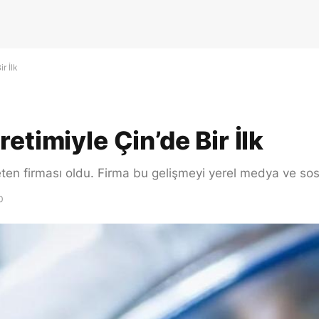
r İlk
etimiyle Çin’de Bir İlk
üreten firması oldu. Firma bu gelişmeyi yerel medya ve s
0