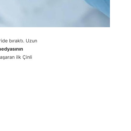
ride bıraktı. Uzun
medyasının
şaran ilk Çinli