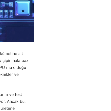
ükûmetine ait
 çipin hala bazı
 GPU mu olduğu
eknikler ve
sarım ve test
yor. Ancak bu,
 üretime