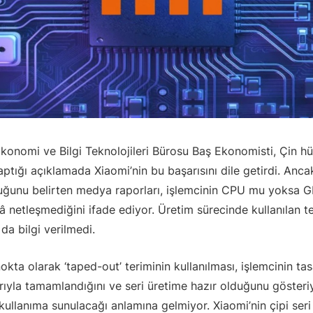
Ekonomi ve Bilgi Teknolojileri Bürosu Baş Ekonomisti, Çin h
tığı açıklamada Xiaomi’nin bu başarısını dile getirdi. Ancak
duğunu belirten medya raporları, işlemcinin CPU mu yoksa
lâ netleşmediğini ifade ediyor. Üretim sürecinde kullanılan t
da bilgi verilmedi.
nokta olarak ‘taped-out’ teriminin kullanılması, işlemcinin ta
rıyla tamamlandığını ve seri üretime hazır olduğunu gösteri
kullanıma sunulacağı anlamına gelmiyor. Xiaomi’nin çipi seri