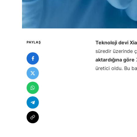
Teknoloji devi Xi
PAYLAŞ
süredir üzerinde ça
aktardığına göre
X
üretici oldu. Bu ba