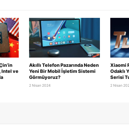
Çin’in
Akıllı Telefon Pazarında Neden
Xiaomi 
 Intel ve
Yeni Bir Mobil İşletim Sistemi
Odaklı Y
da
Görmüyoruz?
Serisi 
2 Nisan 2024
2 Nisan 20