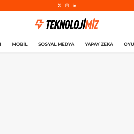
X
Instagram
LinkedIn
(Twitter)
M
MOBIL
SOSYAL MEDYA
YAPAY ZEKA
OY