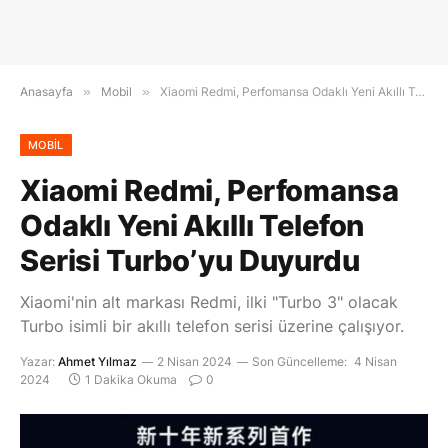
Anasayfa
»
Mobil
»
Xiaomi Redmi, Perfomansa Odaklı Yeni Akıllı Telefon Serisi Turbo’yu Duyurdu
MOBIL
Xiaomi Redmi, Perfomansa
Odaklı Yeni Akıllı Telefon
Serisi Turbo’yu Duyurdu
Xiaomi'nin alt markası Redmi, ilki "Turbo 3" olacak
Turbo isimli bir akıllı telefon serisi üzerine çalışıyor.
Yazar:
Ahmet Yılmaz
2 Nisan 2024
Son Güncelleme:
4 Nisan
2024
1 Dakika Okuma
0