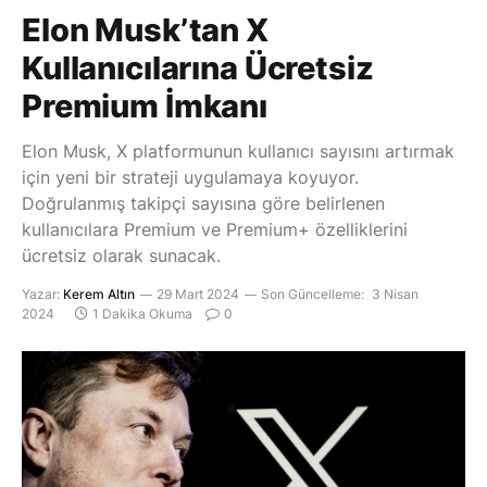
Elon Musk’tan X
Kullanıcılarına Ücretsiz
Premium İmkanı
Elon Musk, X platformunun kullanıcı sayısını artırmak
için yeni bir strateji uygulamaya koyuyor.
Doğrulanmış takipçi sayısına göre belirlenen
kullanıcılara Premium ve Premium+ özelliklerini
ücretsiz olarak sunacak.
Yazar:
Kerem Altın
29 Mart 2024
Son Güncelleme:
3 Nisan
2024
1 Dakika Okuma
0