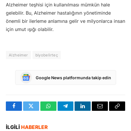
Alzheimer teşhisi için kullanılması mümkün hale
gelebilir. Bu, Alzheimer hastalığının yönetiminde
önemli bir ilerleme anlamına gelir ve milyonlarca insan
için umut ışığı olabilir.
Alzheimer
biyobelirteç
Google News platformunda takip edin
Facebook
Twitter
WhatsApp
Telegram
LinkedIn
E-
Bağlan
posta
Kopya
İLGILI
HABERLER